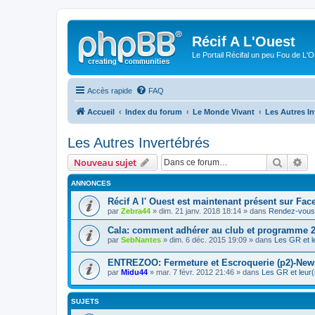
Récif A L'Ouest
Le Portail Récifal un peu Fou de L'
Accès rapide
FAQ
Accueil
Index du forum
Le Monde Vivant
Les Autres In
Les Autres Invertébrés
Recher
Re
Nouveau sujet
ANNONCES
Récif A l' Ouest est maintenant présent sur Fac
par
Zebra44
» dim. 21 janv. 2018 18:14 » dans
Rendez-vous 
Cala: comment adhérer au club et programme 
par
SebNantes
» dim. 6 déc. 2015 19:09 » dans
Les GR et l
ENTREZOO: Fermeture et Escroquerie (p2)-New
par
Midu44
» mar. 7 févr. 2012 21:46 » dans
Les GR et leur(
SUJETS