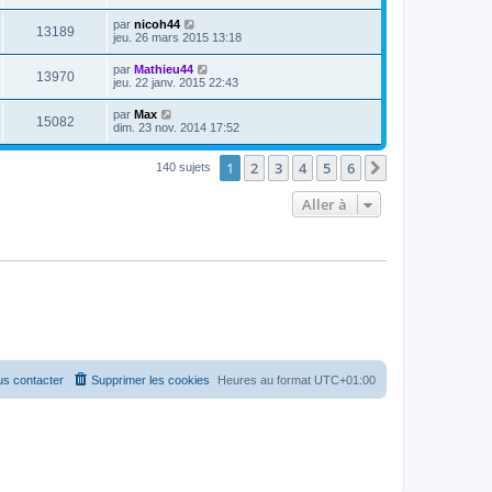
par
nicoh44
13189
jeu. 26 mars 2015 13:18
par
Mathieu44
13970
jeu. 22 janv. 2015 22:43
par
Max
15082
dim. 23 nov. 2014 17:52
1
2
3
4
5
6
Suivante
140 sujets
Aller à
s contacter
Supprimer les cookies
Heures au format
UTC+01:00