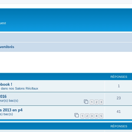
Ouest
vertébrés
cher
cherche avancée
RÉPONSES
ebook !
1
dans nos Salons Récifaux
2016
23
eur(s) bac(s)
1
2
3
s 2013 en p4
41
s) bac(s)
1
2
3
4
5
RÉPONSES