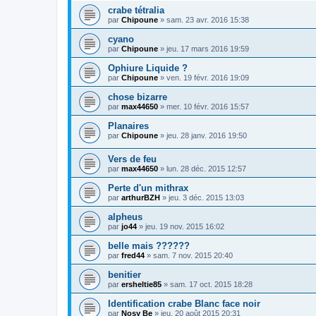
crabe tétralia
par
Chipoune
» sam. 23 avr. 2016 15:38
cyano
par
Chipoune
» jeu. 17 mars 2016 19:59
Ophiure Liquide ?
par
Chipoune
» ven. 19 févr. 2016 19:09
chose bizarre
par
max44650
» mer. 10 févr. 2016 15:57
Planaires
par
Chipoune
» jeu. 28 janv. 2016 19:50
Vers de feu
par
max44650
» lun. 28 déc. 2015 12:57
Perte d'un mithrax
par
arthurBZH
» jeu. 3 déc. 2015 13:03
alpheus
par
jo44
» jeu. 19 nov. 2015 16:02
belle mais ??????
par
fred44
» sam. 7 nov. 2015 20:40
benitier
par
ersheltie85
» sam. 17 oct. 2015 18:28
Identification crabe Blanc face noir
par
Nosy Be
» jeu. 20 août 2015 20:31