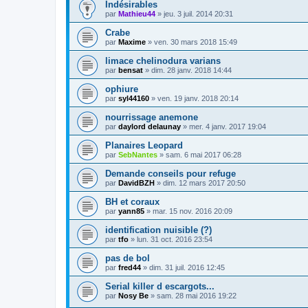
Indésirables
par
Mathieu44
» jeu. 3 juil. 2014 20:31
Crabe
par
Maxime
» ven. 30 mars 2018 15:49
limace chelinodura varians
par
bensat
» dim. 28 janv. 2018 14:44
ophiure
par
syl44160
» ven. 19 janv. 2018 20:14
nourrissage anemone
par
daylord delaunay
» mer. 4 janv. 2017 19:04
Planaires Leopard
par
SebNantes
» sam. 6 mai 2017 06:28
Demande conseils pour refuge
par
DavidBZH
» dim. 12 mars 2017 20:50
BH et coraux
par
yann85
» mar. 15 nov. 2016 20:09
identification nuisible (?)
par
tfo
» lun. 31 oct. 2016 23:54
pas de bol
par
fred44
» dim. 31 juil. 2016 12:45
Serial killer d escargots...
par
Nosy Be
» sam. 28 mai 2016 19:22