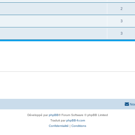
2
3
3
Nou
Développé par
phpBB
® Forum Software © phpBB Limited
Traduit par
phpBB-fr.com
Confidentialité
|
Conditions