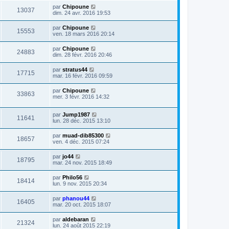
par
Chipoune
13037
dim. 24 avr. 2016 19:53
par
Chipoune
15553
ven. 18 mars 2016 20:14
par
Chipoune
24883
dim. 28 févr. 2016 20:46
par
stratus44
17715
mar. 16 févr. 2016 09:59
par
Chipoune
33863
mer. 3 févr. 2016 14:32
par
Jump1987
11641
lun. 28 déc. 2015 13:10
par
muad-dib85300
18657
ven. 4 déc. 2015 07:24
par
jo44
18795
mar. 24 nov. 2015 18:49
par
Philo56
18414
lun. 9 nov. 2015 20:34
par
phanou44
16405
mar. 20 oct. 2015 18:07
par
aldebaran
21324
lun. 24 août 2015 22:19