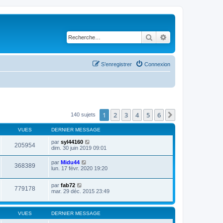
Rechercher
Recherche avancé
S’enregistrer
Connexion
1
2
3
4
5
6
Suivante
140 sujets
VUES
DERNIER MESSAGE
par
syl44160
205954
dim. 30 juin 2019 09:01
par
Midu44
368389
lun. 17 févr. 2020 19:20
par
fab72
779178
mar. 29 déc. 2015 23:49
VUES
DERNIER MESSAGE