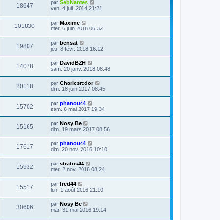
par
SebNantes
18647
ven. 4 juil. 2014 21:21
par
Maxime
101830
mer. 6 juin 2018 06:32
par
bensat
19807
jeu. 8 févr. 2018 16:12
par
DavidBZH
14078
sam. 20 janv. 2018 08:48
par
Charlesredor
20118
dim. 18 juin 2017 08:45
par
phanou44
15702
sam. 6 mai 2017 19:34
par
Nosy Be
15165
dim. 19 mars 2017 08:56
par
phanou44
17617
dim. 20 nov. 2016 10:10
par
stratus44
15932
mer. 2 nov. 2016 08:24
par
fred44
15517
lun. 1 août 2016 21:10
par
Nosy Be
30606
mar. 31 mai 2016 19:14