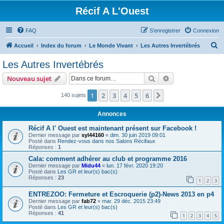
Récif A L'Ouest
FAQ
S’enregistrer
Connexion
R
Accueil
Index du forum
Le Monde Vivant
Les Autres Invertébrés
e
Les Autres Invertébrés
c
Rechercher
Recherche avanc
Nouveau sujet
h
e
1
2
3
4
5
6
Suivante
140 sujets
r
Annonces
c
Récif A l' Ouest est maintenant présent sur Facebook !
h
Dernier message par
syl44160
«
dim. 30 juin 2019 09:01
Posté dans
Rendez-vous dans nos Salons Récifaux
e
Réponses :
1
r
Cala: comment adhérer au club et programme 2016
Dernier message par
Midu44
«
lun. 17 févr. 2020 19:20
Posté dans
Les GR et leur(s) bac(s)
Réponses :
23
1
2
3
ENTREZOO: Fermeture et Escroquerie (p2)-News 2013 en p4
Dernier message par
fab72
«
mar. 29 déc. 2015 23:49
Posté dans
Les GR et leur(s) bac(s)
Réponses :
41
1
2
3
4
5