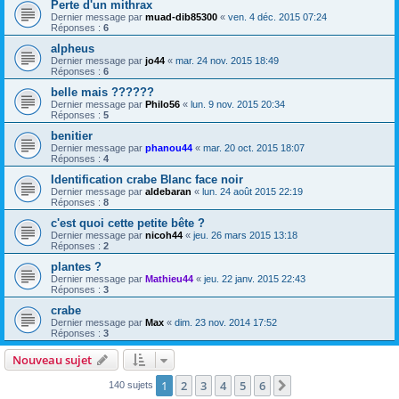
Perte d'un mithrax
Dernier message par
muad-dib85300
«
ven. 4 déc. 2015 07:24
Réponses :
6
alpheus
Dernier message par
jo44
«
mar. 24 nov. 2015 18:49
Réponses :
6
belle mais ??????
Dernier message par
Philo56
«
lun. 9 nov. 2015 20:34
Réponses :
5
benitier
Dernier message par
phanou44
«
mar. 20 oct. 2015 18:07
Réponses :
4
Identification crabe Blanc face noir
Dernier message par
aldebaran
«
lun. 24 août 2015 22:19
Réponses :
8
c'est quoi cette petite bête ?
Dernier message par
nicoh44
«
jeu. 26 mars 2015 13:18
Réponses :
2
plantes ?
Dernier message par
Mathieu44
«
jeu. 22 janv. 2015 22:43
Réponses :
3
crabe
Dernier message par
Max
«
dim. 23 nov. 2014 17:52
Réponses :
3
Nouveau sujet
1
2
3
4
5
6
Suivante
140 sujets