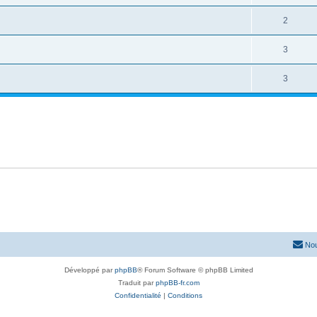
2
3
3
Nou
Développé par
phpBB
® Forum Software © phpBB Limited
Traduit par
phpBB-fr.com
Confidentialité
|
Conditions