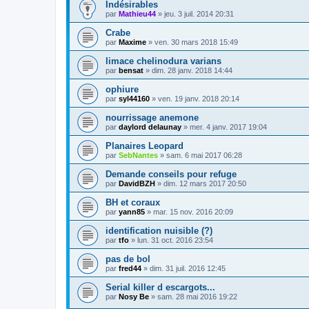
Indésirables
par
Mathieu44
» jeu. 3 juil. 2014 20:31
Crabe
par
Maxime
» ven. 30 mars 2018 15:49
limace chelinodura varians
par
bensat
» dim. 28 janv. 2018 14:44
ophiure
par
syl44160
» ven. 19 janv. 2018 20:14
nourrissage anemone
par
daylord delaunay
» mer. 4 janv. 2017 19:04
Planaires Leopard
par
SebNantes
» sam. 6 mai 2017 06:28
Demande conseils pour refuge
par
DavidBZH
» dim. 12 mars 2017 20:50
BH et coraux
par
yann85
» mar. 15 nov. 2016 20:09
identification nuisible (?)
par
tfo
» lun. 31 oct. 2016 23:54
pas de bol
par
fred44
» dim. 31 juil. 2016 12:45
Serial killer d escargots...
par
Nosy Be
» sam. 28 mai 2016 19:22