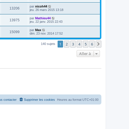
par
nicoh44
13206
jeu. 26 mars 2015 13:18
par
Mathieu44
13975
jeu. 22 janv. 2015 22:43
par
Max
15099
dim. 23 nov. 2014 17:52
1
2
3
4
5
6
Suivante
140 sujets
Aller à
s contacter
Supprimer les cookies
Heures au format
UTC+01:00