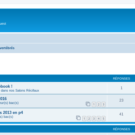
Ouest
vertébrés
cher
cherche avancée
RÉPONSES
ebook !
1
dans nos Salons Récifaux
2016
23
eur(s) bac(s)
1
2
3
s 2013 en p4
41
s) bac(s)
1
2
3
4
5
RÉPONSES