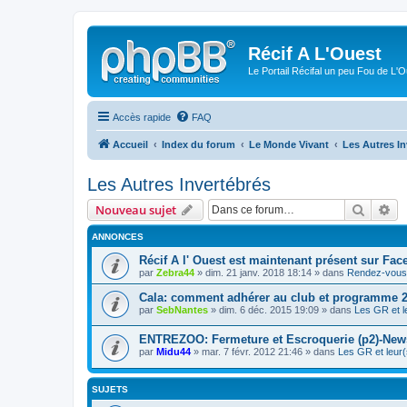
Récif A L'Ouest
Le Portail Récifal un peu Fou de L'
Accès rapide
FAQ
Accueil
Index du forum
Le Monde Vivant
Les Autres In
Les Autres Invertébrés
Recher
Re
Nouveau sujet
ANNONCES
Récif A l' Ouest est maintenant présent sur Fac
par
Zebra44
» dim. 21 janv. 2018 18:14 » dans
Rendez-vous 
Cala: comment adhérer au club et programme 
par
SebNantes
» dim. 6 déc. 2015 19:09 » dans
Les GR et l
ENTREZOO: Fermeture et Escroquerie (p2)-New
par
Midu44
» mar. 7 févr. 2012 21:46 » dans
Les GR et leur(
SUJETS