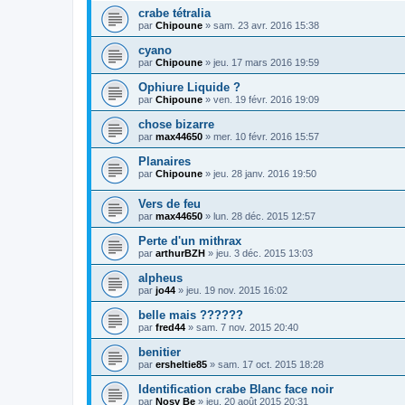
crabe tétralia
par
Chipoune
» sam. 23 avr. 2016 15:38
cyano
par
Chipoune
» jeu. 17 mars 2016 19:59
Ophiure Liquide ?
par
Chipoune
» ven. 19 févr. 2016 19:09
chose bizarre
par
max44650
» mer. 10 févr. 2016 15:57
Planaires
par
Chipoune
» jeu. 28 janv. 2016 19:50
Vers de feu
par
max44650
» lun. 28 déc. 2015 12:57
Perte d'un mithrax
par
arthurBZH
» jeu. 3 déc. 2015 13:03
alpheus
par
jo44
» jeu. 19 nov. 2015 16:02
belle mais ??????
par
fred44
» sam. 7 nov. 2015 20:40
benitier
par
ersheltie85
» sam. 17 oct. 2015 18:28
Identification crabe Blanc face noir
par
Nosy Be
» jeu. 20 août 2015 20:31