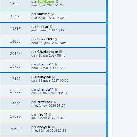
par
SebNantes
18652
ven. 4 juil. 2014 21:21
par
Maxime
101878
mer. 6 juin 2018 06:32
par
bensat
19813
jeu. 8 févr. 2018 16:12
par
DavidBZH
14086
sam. 20 janv. 2018 08:48
par
Charlesredor
20134
dim. 18 juin 2017 08:45
par
phanou44
15708
sam. 6 mai 2017 19:34
par
Nosy Be
15177
dim. 19 mars 2017 08:56
par
phanou44
17630
dim. 20 nov. 2016 10:10
par
stratus44
15939
mer. 2 nov. 2016 08:24
par
fred44
15530
lun. 1 août 2016 21:10
par
Nosy Be
30620
mar. 31 mai 2016 19:14