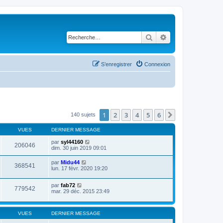
Rechercher
Recherche avancé
S’enregistrer
Connexion
1
2
3
4
5
6
Suivante
140 sujets
VUES
DERNIER MESSAGE
par
syl44160
206046
dim. 30 juin 2019 09:01
par
Midu44
368541
lun. 17 févr. 2020 19:20
par
fab72
779542
mar. 29 déc. 2015 23:49
VUES
DERNIER MESSAGE