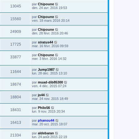
par
Chipoune
13045
dim. 24 avr. 2016 19:53
par
Chipoune
15560
ven. 18 mars 2016 20:14
par
Chipoune
24909
dim. 28 févr. 2016 20:46
par
stratus44
17725
mar. 16 févr. 2016 09:59
par
Chipoune
33877
mer. 3 févr. 2016 14:32
par
Jump1987
11644
lun. 28 déc. 2015 13:10
par
muad-dib85300
18674
ven. 4 déc. 2015 07:24
par
jo44
18804
mar. 24 nov. 2015 18:49
par
Philo56
18431
lun. 9 nov. 2015 20:34
par
phanou44
16413
mar. 20 oct. 2015 18:07
par
aldebaran
21334
lun. 24 août 2015 22:19