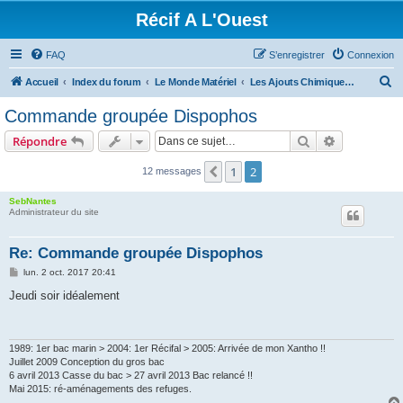
Récif A L'Ouest
FAQ
S’enregistrer
Connexion
R
Accueil
Index du forum
Le Monde Matériel
Les Ajouts Chimiques en Récifal
e
Commande groupée Dispophos
c
Rechercher
Recherche 
Répondre
h
e
1
2
Précédente
12 messages
r
SebNantes
c
Administrateur du site
h
Re: Commande groupée Dispophos
e
M
lun. 2 oct. 2017 20:41
r
e
s
Jeudi soir idéalement
s
a
g
e
1989: 1er bac marin > 2004: 1er Récifal > 2005: Arrivée de mon Xantho !!
Juillet 2009 Conception du gros bac
6 avril 2013 Casse du bac > 27 avril 2013 Bac relancé !!
Mai 2015: ré-aménagements des refuges.