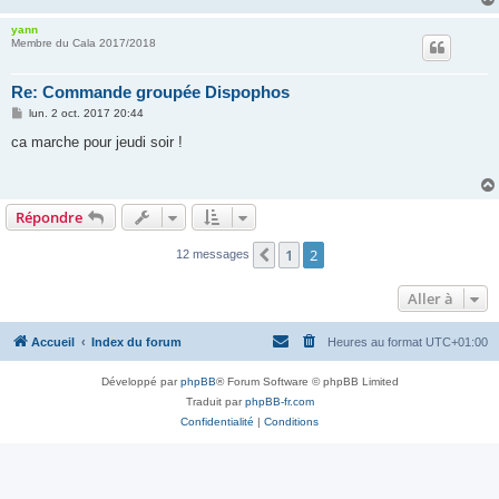
yann
Membre du Cala 2017/2018
Re: Commande groupée Dispophos
M
lun. 2 oct. 2017 20:44
e
s
ca marche pour jeudi soir !
s
a
g
e
Répondre
1
2
Précédente
12 messages
Aller à
Accueil
Index du forum
Heures au format
UTC+01:00
Développé par
phpBB
® Forum Software © phpBB Limited
Traduit par
phpBB-fr.com
Confidentialité
|
Conditions