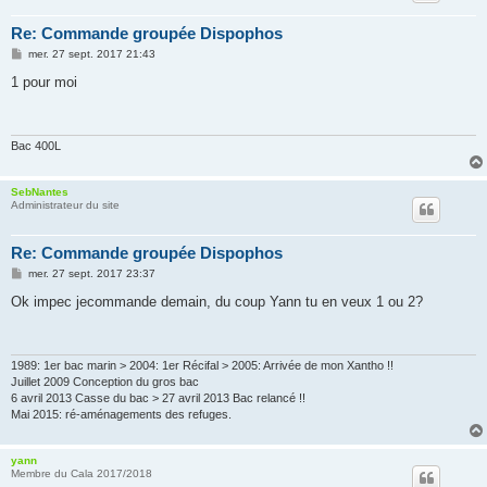
Re: Commande groupée Dispophos
M
mer. 27 sept. 2017 21:43
e
s
1 pour moi
s
a
g
e
Bac 400L
SebNantes
Administrateur du site
Re: Commande groupée Dispophos
M
mer. 27 sept. 2017 23:37
e
s
Ok impec jecommande demain, du coup Yann tu en veux 1 ou 2?
s
a
g
e
1989: 1er bac marin > 2004: 1er Récifal > 2005: Arrivée de mon Xantho !!
Juillet 2009 Conception du gros bac
6 avril 2013 Casse du bac > 27 avril 2013 Bac relancé !!
Mai 2015: ré-aménagements des refuges.
yann
Membre du Cala 2017/2018