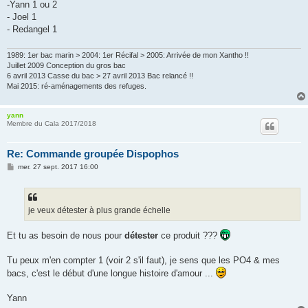
-Yann 1 ou 2
- Joel 1
- Redangel 1
1989: 1er bac marin > 2004: 1er Récifal > 2005: Arrivée de mon Xantho !!
Juillet 2009 Conception du gros bac
6 avril 2013 Casse du bac > 27 avril 2013 Bac relancé !!
Mai 2015: ré-aménagements des refuges.
yann
Membre du Cala 2017/2018
Re: Commande groupée Dispophos
M
mer. 27 sept. 2017 16:00
e
s
s
a
g
je veux détester à plus grande échelle
e
Et tu as besoin de nous pour
détester
ce produit ???
Tu peux m'en compter 1 (voir 2 s'il faut), je sens que les PO4 & mes
bacs, c'est le début d'une longue histoire d'amour ...
Yann