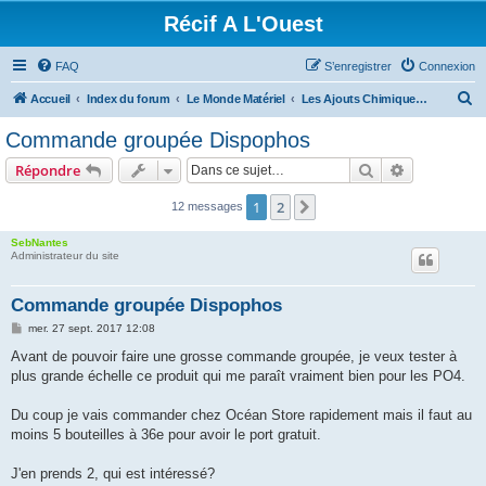
Récif A L'Ouest
FAQ
S’enregistrer
Connexion
R
Accueil
Index du forum
Le Monde Matériel
Les Ajouts Chimiques en Récifal
e
Commande groupée Dispophos
c
Rechercher
Recherche 
Répondre
h
e
1
2
Suivante
12 messages
r
SebNantes
c
Administrateur du site
h
Commande groupée Dispophos
e
M
mer. 27 sept. 2017 12:08
r
e
s
Avant de pouvoir faire une grosse commande groupée, je veux tester à
s
plus grande échelle ce produit qui me paraît vraiment bien pour les PO4.
a
g
e
Du coup je vais commander chez Océan Store rapidement mais il faut au
moins 5 bouteilles à 36e pour avoir le port gratuit.
J'en prends 2, qui est intéressé?