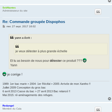
SebNantes
Administrateur du site
Re: Commande groupée Dispophos
M
mer. 27 sept. 2017 16:02
e
s
s
yann a écrit :
a
g
e
je veux détester à plus grande échelle
Et tu as besoin de nous pour
détester
ce produit ???
Yann
je corrige !
1989: 1er bac marin > 2004: 1er Récifal > 2005: Arrivée de mon Xantho !!
Juillet 2009 Conception du gros bac
6 avril 2013 Casse du bac > 27 avril 2013 Bac relancé !!
Mai 2015: ré-aménagements des refuges.
Redangel
Membre du Cala