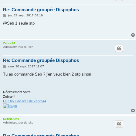
Re: Commande groupée Dispophos
M
jeu. 28 sept. 2017 08:16
e
s
@Seb 1 seule stp
s
a
g
e
Zebra44
Administrateur du site
Re: Commande groupée Dispophos
M
sam. 30 sept. 2017 11:07
e
s
Tu as commandé Seb ? j'en veux bien 2 stp sinon
s
a
g
e
Récifalement Votre
Zebra44
Le ti bout de récif de Zebra44
SebNantes
Administrateur du site
Re: Commande groupée Dispophos