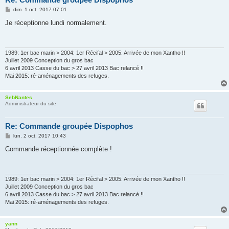
M
dim. 1 oct. 2017 07:01
e
s
Je réceptionne lundi normalement.
s
a
g
e
1989: 1er bac marin > 2004: 1er Récifal > 2005: Arrivée de mon Xantho !!
Juillet 2009 Conception du gros bac
6 avril 2013 Casse du bac > 27 avril 2013 Bac relancé !!
Mai 2015: ré-aménagements des refuges.
SebNantes
Administrateur du site
Re: Commande groupée Dispophos
M
lun. 2 oct. 2017 10:43
e
s
Commande réceptionnée complète !
s
a
g
e
1989: 1er bac marin > 2004: 1er Récifal > 2005: Arrivée de mon Xantho !!
Juillet 2009 Conception du gros bac
6 avril 2013 Casse du bac > 27 avril 2013 Bac relancé !!
Mai 2015: ré-aménagements des refuges.
yann