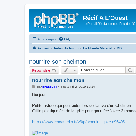
Récif A L'Ouest
Le Portail Récifal un peu Fou de L'
Accès rapide
FAQ
Accueil
Index du forum
Le Monde Matériel
DIY
nourrire son chelmon
R
Répondre
nourrire son chelmon
M
par
phanou44
»
dim. 24 févr. 2019 17:16
e
s
Bonjour,
s
a
g
Petite astuce qui peut aider lors de l'arrivé d'un Chelmon
e
Grille plastique (ici de la grille pour gouttière )avec 2 morc
https://www.leroymerlin.fr/v3/p/produit ... pvc-e95405