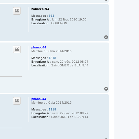
a
u
nanorecif44
t
Messages :
564
Enregistré le :
lun. 22 févr. 2010 19:55
Localisation :
COUERON
H
a
u
phanou44
t
Membre du Cala 2014/2015
Messages :
1318
Enregistré le :
sam. 29 déc. 2012 08:27
Localisation :
Saint OMER de BLAIN,44
H
a
u
phanou44
t
Membre du Cala 2014/2015
Messages :
1318
Enregistré le :
sam. 29 déc. 2012 08:27
Localisation :
Saint OMER de BLAIN,44