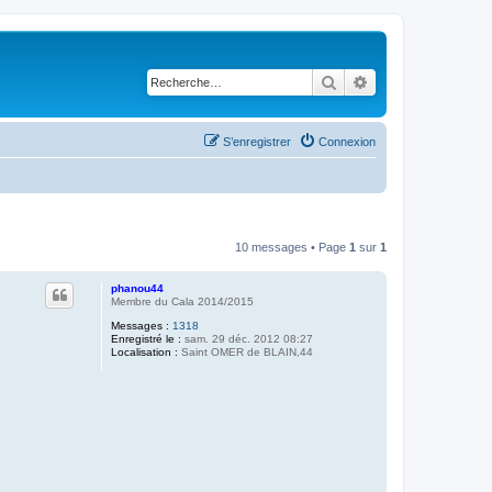
Rechercher
Recherche avancé
S’enregistrer
Connexion
10 messages • Page
1
sur
1
phanou44
Membre du Cala 2014/2015
Messages :
1318
Enregistré le :
sam. 29 déc. 2012 08:27
Localisation :
Saint OMER de BLAIN,44