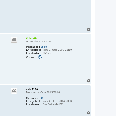
H
a
u
Zebra44
t
Administrateur du site
Messages :
2558
Enregistré le :
dim. 1 mars 2009 23:19
Localisation :
35/bruz
C
Contact :
o
n
t
a
c
t
e
H
r
a
Z
e
u
syl44160
b
t
Membre du Cala 2015/2016
r
a
Messages :
498
4
Enregistré le :
mer. 26 févr. 2014 20:12
4
Localisation :
Ste Reine de BZH
H