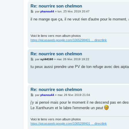
Re: nourrire son chelmon
M
par
phanou44
»
lun. 25 févr. 2019 20:47
e
s
il ne mange que ça, il ne veut rien d'autre pour le moment
s
a
g
e
Voici le liens vers mon album photos
https://picasaweb.google.com/1065298401 ... directlink
Re: nourrire son chelmon
M
par
syl44160
»
mar. 26 févr. 2019 19:22
e
s
tu peux aussi prendre une PV de ton refuge avec des aiptas
s
a
g
e
Re: nourrire son chelmon
M
par
phanou44
»
mar. 26 févr. 2019 21:04
e
s
j'y ai pensé mais pour le moment il ne descend pas en dess
s
Le Xanthurum et le labre l'emmerde un peut
a
g
e
Voici le liens vers mon album photos
https://picasaweb.google.com/1065298401 ... directlink