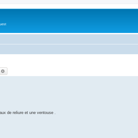
Ouest
echercher
Recherche avancée
eaux de reliure et une ventouse .