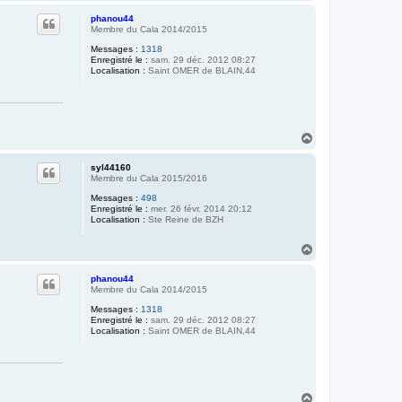
a
u
phanou44
t
Membre du Cala 2014/2015
Messages :
1318
Enregistré le :
sam. 29 déc. 2012 08:27
Localisation :
Saint OMER de BLAIN,44
H
a
u
syl44160
t
Membre du Cala 2015/2016
Messages :
498
Enregistré le :
mer. 26 févr. 2014 20:12
Localisation :
Ste Reine de BZH
H
a
u
phanou44
t
Membre du Cala 2014/2015
Messages :
1318
Enregistré le :
sam. 29 déc. 2012 08:27
Localisation :
Saint OMER de BLAIN,44
H