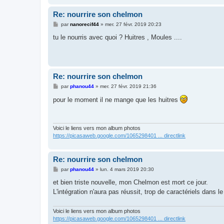
Re: nourrire son chelmon
M
par
nanorecif44
»
mer. 27 févr. 2019 20:23
e
s
tu le nourris avec quoi ? Huitres , Moules ....
s
a
g
e
Re: nourrire son chelmon
M
par
phanou44
»
mer. 27 févr. 2019 21:36
e
s
pour le moment il ne mange que les huitres
s
a
g
e
Voici le liens vers mon album photos
https://picasaweb.google.com/1065298401 ... directlink
Re: nourrire son chelmon
M
par
phanou44
»
lun. 4 mars 2019 20:30
e
s
et bien triste nouvelle, mon Chelmon est mort ce jour.
s
L'intégration n'aura pas réussit, trop de caractériels dans l
a
g
e
Voici le liens vers mon album photos
https://picasaweb.google.com/1065298401 ... directlink