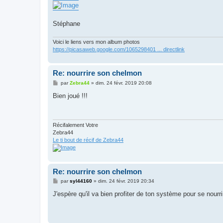
Stéphane
Voici le liens vers mon album photos
https://picasaweb.google.com/1065298401 ... directlink
Re: nourrire son chelmon
M
par
Zebra44
»
dim. 24 févr. 2019 20:08
e
s
Bien joué !!!
s
a
g
e
Récifalement Votre
Zebra44
Le ti bout de récif de Zebra44
Re: nourrire son chelmon
M
par
syl44160
»
dim. 24 févr. 2019 20:34
e
s
J'espère qu'il va bien profiter de ton système pour se nourri
s
a
g
e