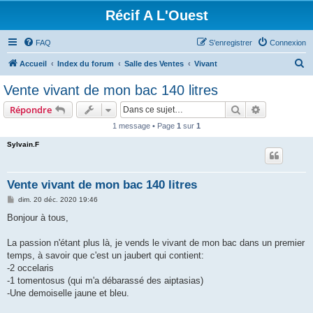
Récif A L'Ouest
FAQ
S’enregistrer
Connexion
R
Accueil
Index du forum
Salle des Ventes
Vivant
e
Vente vivant de mon bac 140 litres
c
Rechercher
Recherche 
Répondre
h
1 message • Page
1
sur
1
e
Sylvain.F
r
c
h
Vente vivant de mon bac 140 litres
e
M
dim. 20 déc. 2020 19:46
e
r
s
Bonjour à tous,
s
a
g
La passion n'étant plus là, je vends le vivant de mon bac dans un premier
e
temps, à savoir que c'est un jaubert qui contient:
-2 occelaris
-1 tomentosus (qui m'a débarassé des aiptasias)
-Une demoiselle jaune et bleu.