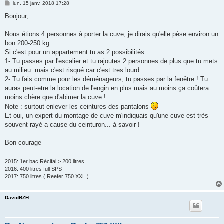
M
lun. 15 janv. 2018 17:28
e
s
Bonjour,
s
a
g
Nous étions 4 personnes à porter la cuve, je dirais qu'elle pèse environ un
e
bon 200-250 kg
Si c'est pour un appartement tu as 2 possibilités :
1- Tu passes par l'escalier et tu rajoutes 2 personnes de plus que tu mets
au milieu. mais c'est risqué car c'est tres lourd
2- Tu fais comme pour les déménageurs, tu passes par la fenêtre ! Tu
auras peut-etre la location de l'engin en plus mais au moins ça coûtera
moins chère que d'abimer la cuve !
Note : surtout enlever les ceintures des pantalons
Et oui, un expert du montage de cuve m'indiquais qu'une cuve est très
souvent rayé a cause du ceinturon... à savoir !
Bon courage
2015: 1er bac Récifal > 200 litres
2016: 400 litres full SPS
2017: 750 litres ( Reefer 750 XXL )
DavidBZH