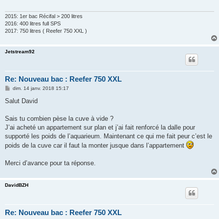
2015: 1er bac Récifal > 200 litres
2016: 400 litres full SPS
2017: 750 litres ( Reefer 750 XXL )
Jetstream92
Re: Nouveau bac : Reefer 750 XXL
M
dim. 14 janv. 2018 15:17
e
s
Salut David
s
a
g
Sais tu combien pèse la cuve à vide ?
e
J’ai acheté un appartement sur plan et j’ai fait renforcé la dalle pour
supporté les poids de l’aquarieum. Maintenant ce qui me fait peur c’est le
poids de la cuve car il faut la monter jusque dans l’appartement
Merci d’avance pour ta réponse.
DavidBZH
Re: Nouveau bac : Reefer 750 XXL