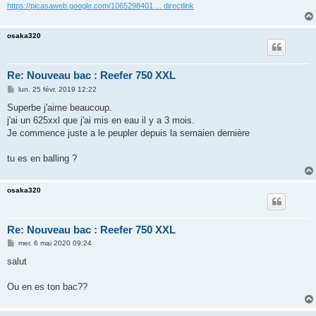
https://picasaweb.google.com/1065298401 ... directlink
osaka320
Re: Nouveau bac : Reefer 750 XXL
M
lun. 25 févr. 2019 12:22
e
s
Superbe j'aime beaucoup.
s
j'ai un 625xxl que j'ai mis en eau il y a 3 mois.
a
g
Je commence juste a le peupler depuis la semaien dernière
e
tu es en balling ?
osaka320
Re: Nouveau bac : Reefer 750 XXL
M
mer. 6 mai 2020 09:24
e
s
salut
s
a
g
Ou en es ton bac??
e