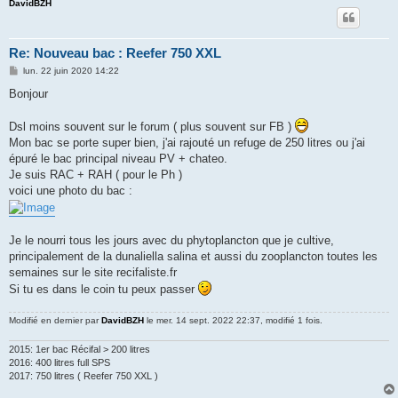
DavidBZH
Re: Nouveau bac : Reefer 750 XXL
M
lun. 22 juin 2020 14:22
e
s
Bonjour
s
a
g
Dsl moins souvent sur le forum ( plus souvent sur FB )
e
Mon bac se porte super bien, j'ai rajouté un refuge de 250 litres ou j'ai
épuré le bac principal niveau PV + chateo.
Je suis RAC + RAH ( pour le Ph )
voici une photo du bac :
Je le nourri tous les jours avec du phytoplancton que je cultive,
principalement de la dunaliella salina et aussi du zooplancton toutes les
semaines sur le site recifaliste.fr
Si tu es dans le coin tu peux passer
Modifié en dernier par
DavidBZH
le mer. 14 sept. 2022 22:37, modifié 1 fois.
2015: 1er bac Récifal > 200 litres
2016: 400 litres full SPS
2017: 750 litres ( Reefer 750 XXL )