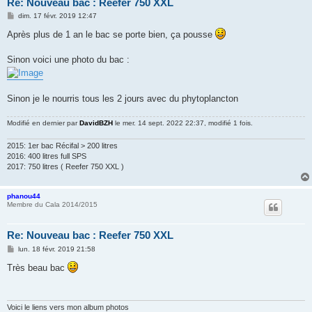
Re: Nouveau bac : Reefer 750 XXL
M
dim. 17 févr. 2019 12:47
e
s
Après plus de 1 an le bac se porte bien, ça pousse
s
a
g
Sinon voici une photo du bac :
e
Sinon je le nourris tous les 2 jours avec du phytoplancton
Modifié en dernier par
DavidBZH
le mer. 14 sept. 2022 22:37, modifié 1 fois.
2015: 1er bac Récifal > 200 litres
2016: 400 litres full SPS
2017: 750 litres ( Reefer 750 XXL )
phanou44
Membre du Cala 2014/2015
Re: Nouveau bac : Reefer 750 XXL
M
lun. 18 févr. 2019 21:58
e
s
Très beau bac
s
a
g
e
Voici le liens vers mon album photos