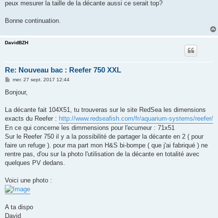
peux mesurer la taille de la décante aussi ce serait top?
Bonne continuation.
DavidBZH
Re: Nouveau bac : Reefer 750 XXL
M
mer. 27 sept. 2017 12:44
e
s
Bonjour,
s
a
g
La décante fait 104X51, tu trouveras sur le site RedSea les dimensions
e
exacts du Reefer :
http://www.redseafish.com/fr/aquarium-systems/reefer/
En ce qui concerne les dimmensions pour l'ecumeur : 71x51
Sur le Reefer 750 il y a la possibilité de partager la décante en 2 ( pour
faire un refuge ). pour ma part mon H&S bi-bompe ( que j'ai fabriqué ) ne
rentre pas, d'ou sur la photo l'utilisation de la décante en totalité avec
quelques PV dedans.
Voici une photo :
A ta dispo
David