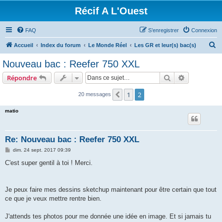
Récif A L'Ouest
FAQ
S’enregistrer
Connexion
R
Accueil
Index du forum
Le Monde Réel
Les GR et leur(s) bac(s)
e
Nouveau bac : Reefer 750 XXL
c
Rechercher
Recherche 
Répondre
h
e
1
2
Précédente
20 messages
r
matio
c
h
Re: Nouveau bac : Reefer 750 XXL
e
M
dim. 24 sept. 2017 09:39
r
e
s
C'est super gentil à toi ! Merci.
s
a
g
e
Je peux faire mes dessins sketchup maintenant pour être certain que tout
ce que je veux mettre rentre bien.
J'attends tes photos pour me donnée une idée en image. Et si jamais tu