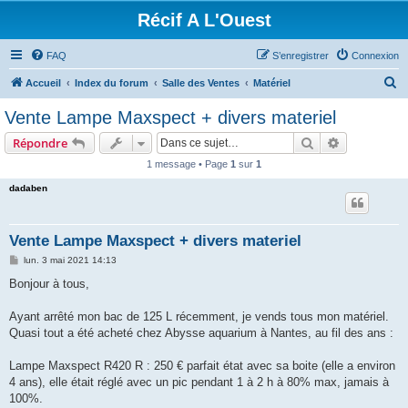
Récif A L'Ouest
FAQ
S’enregistrer
Connexion
R
Accueil
Index du forum
Salle des Ventes
Matériel
e
Vente Lampe Maxspect + divers materiel
c
Rechercher
Recherche 
Répondre
h
1 message • Page
1
sur
1
e
dadaben
r
c
h
Vente Lampe Maxspect + divers materiel
e
M
lun. 3 mai 2021 14:13
e
r
s
Bonjour à tous,
s
a
g
Ayant arrêté mon bac de 125 L récemment, je vends tous mon matériel.
e
Quasi tout a été acheté chez Abysse aquarium à Nantes, au fil des ans :
Lampe Maxspect R420 R : 250 € parfait état avec sa boite (elle a environ
4 ans), elle était réglé avec un pic pendant 1 à 2 h à 80% max, jamais à
100%.