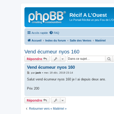
Récif A L'Ouest
Le Portail Récifal un peu Fou de L'
Accès rapide
FAQ
Accueil
Index du forum
Salle des Ventes
Matériel
Vend écumeur nyos 160
R
Répondre
Vend écumeur nyos 160
M
par
jack
»
mer. 18 déc. 2019 23:14
e
s
Salut vend écumeur nyos 160 je l ai depuis deux ans.
s
a
g
Prix 200
e
Répondre
Retourner vers « Matériel »