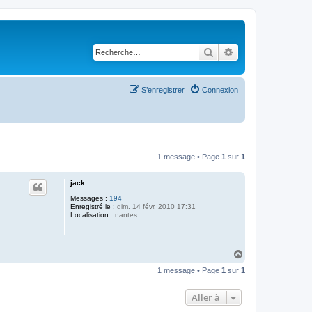
Rechercher
Recherche avancé
S’enregistrer
Connexion
1 message • Page
1
sur
1
jack
Messages :
194
Enregistré le :
dim. 14 févr. 2010 17:31
Localisation :
nantes
H
a
1 message • Page
1
sur
1
u
t
Aller à