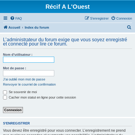
Récif A L'Ouest
FAQ
S’enregistrer
Connexion
R
Accueil
Index du forum
e
L’administrateur du forum exige que vous soyez enregistré
c
et connecté pour lire ce forum.
h
Nom d’utilisateur :
e
r
Mot de passe :
c
h
J’ai oublié mon mot de passe
Renvoyer le courriel de confirmation
e
Se souvenir de moi
r
Cacher mon statut en ligne pour cette session
S’ENREGISTRER
Vous devez être enregistré pour vous connecter. L’enregistrement ne prend