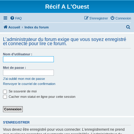
Récif A L'Ouest
FAQ
S’enregistrer
Connexion
R
Accueil
Index du forum
e
L’administrateur du forum exige que vous soyez enregistré
c
et connecté pour lire ce forum.
h
Nom d’utilisateur :
e
r
Mot de passe :
c
h
J’ai oublié mon mot de passe
Renvoyer le courriel de confirmation
e
Se souvenir de moi
r
Cacher mon statut en ligne pour cette session
S’ENREGISTRER
Vous devez être enregistré pour vous connecter. L’enregistrement ne prend