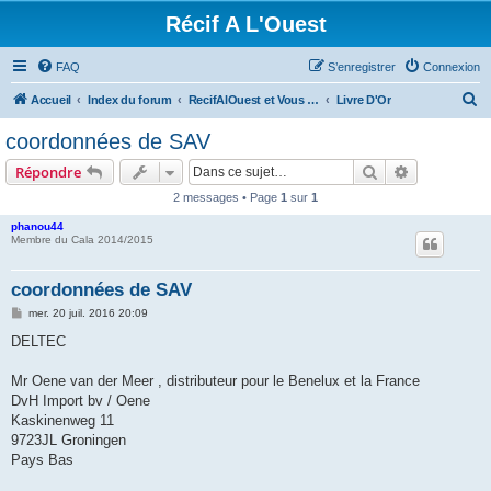
Récif A L'Ouest
FAQ
S’enregistrer
Connexion
R
Accueil
Index du forum
RecifAlOuest et Vous ? A l'Ouest aussi ??
Livre D'Or
e
coordonnées de SAV
c
Rechercher
Recherche 
Répondre
h
2 messages • Page
1
sur
1
e
phanou44
r
Membre du Cala 2014/2015
c
h
coordonnées de SAV
e
M
mer. 20 juil. 2016 20:09
e
r
s
DELTEC
s
a
g
Mr Oene van der Meer , distributeur pour le Benelux et la France
e
DvH Import bv / Oene
Kaskinenweg 11
9723JL Groningen
Pays Bas