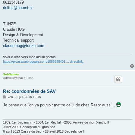
0611343179
deltec@hetnet.nl
TUNZE
Claude HUG
Design & Development
Technical support
claude.hug@tunze.com
Voici le liens vers mon album photos
https://picasaweb.google.com/1065298401 ... directlink
SebNantes
Administrateur du site
Re: coordonnées de SAV
M
ven. 22 juil. 2016 19:15
e
s
Je pense que l'on va pouvoir mettre celui de chez Razor aussi...
s
a
g
e
1989: 1er bac marin > 2004: 1er Récifal > 2005: Arrivée de mon Xantho !!
Juillet 2009 Conception du gros bac
6 avril 2013 Casse du bac > 27 avril 2013 Bac relancé !!