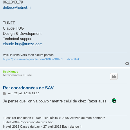
0611343179
deltec@hetnet.nl
TUNZE
Claude HUG
Design & Development
Technical support
claude.hug@tunze.com
Voici le liens vers mon album photos
https://picasaweb.google.com/1065298401 ... directlink
SebNantes
Administrateur du site
Re: coordonnées de SAV
M
ven. 22 juil. 2016 19:15
e
s
Je pense que l'on va pouvoir mettre celui de chez Razor aussi...
s
a
g
e
1989: 1er bac marin > 2004: 1er Récifal > 2005: Arrivée de mon Xantho !!
Juillet 2009 Conception du gros bac
6 avril 2013 Casse du bac > 27 avril 2013 Bac relancé !!