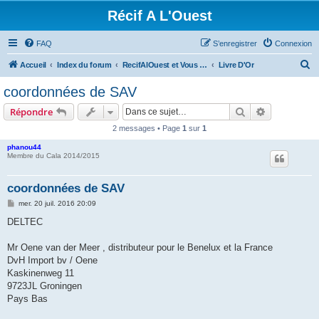
Récif A L'Ouest
FAQ
S’enregistrer
Connexion
R
Accueil
Index du forum
RecifAlOuest et Vous ? A l'Ouest aussi ??
Livre D'Or
e
coordonnées de SAV
c
Rechercher
Recherche 
Répondre
h
2 messages • Page
1
sur
1
e
phanou44
r
Membre du Cala 2014/2015
c
h
coordonnées de SAV
e
M
mer. 20 juil. 2016 20:09
e
r
s
DELTEC
s
a
g
Mr Oene van der Meer , distributeur pour le Benelux et la France
e
DvH Import bv / Oene
Kaskinenweg 11
9723JL Groningen
Pays Bas