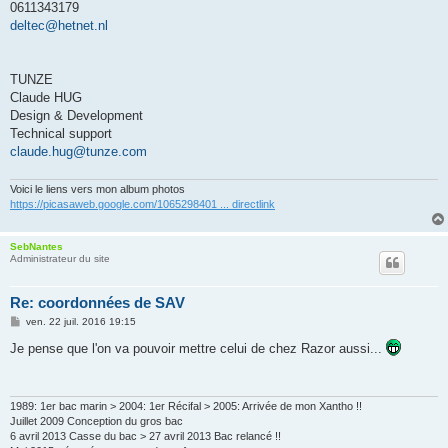
0611343179
deltec@hetnet.nl
TUNZE
Claude HUG
Design & Development
Technical support
claude.hug@tunze.com
Voici le liens vers mon album photos
https://picasaweb.google.com/1065298401 ... directlink
SebNantes
Administrateur du site
Re: coordonnées de SAV
M
ven. 22 juil. 2016 19:15
e
s
Je pense que l'on va pouvoir mettre celui de chez Razor aussi...
s
a
g
e
1989: 1er bac marin > 2004: 1er Récifal > 2005: Arrivée de mon Xantho !!
Juillet 2009 Conception du gros bac
6 avril 2013 Casse du bac > 27 avril 2013 Bac relancé !!