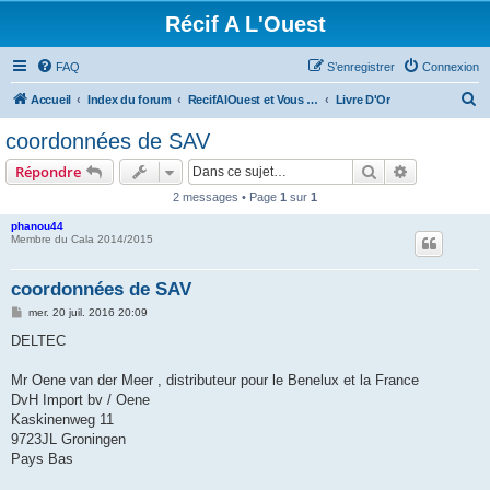
Récif A L'Ouest
FAQ
S’enregistrer
Connexion
R
Accueil
Index du forum
RecifAlOuest et Vous ? A l'Ouest aussi ??
Livre D'Or
e
coordonnées de SAV
c
Rechercher
Recherche 
Répondre
h
2 messages • Page
1
sur
1
e
phanou44
r
Membre du Cala 2014/2015
c
h
coordonnées de SAV
e
M
mer. 20 juil. 2016 20:09
e
r
s
DELTEC
s
a
g
Mr Oene van der Meer , distributeur pour le Benelux et la France
e
DvH Import bv / Oene
Kaskinenweg 11
9723JL Groningen
Pays Bas