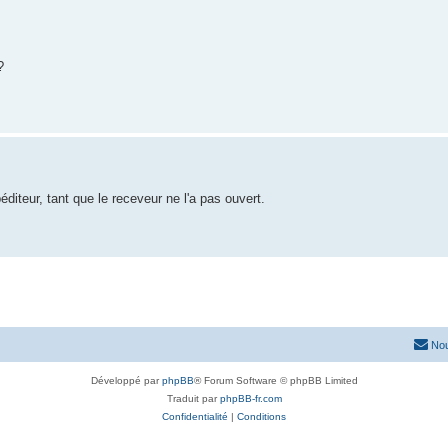
?
diteur, tant que le receveur ne l'a pas ouvert.
Nou
Développé par
phpBB
® Forum Software © phpBB Limited
Traduit par
phpBB-fr.com
Confidentialité
|
Conditions