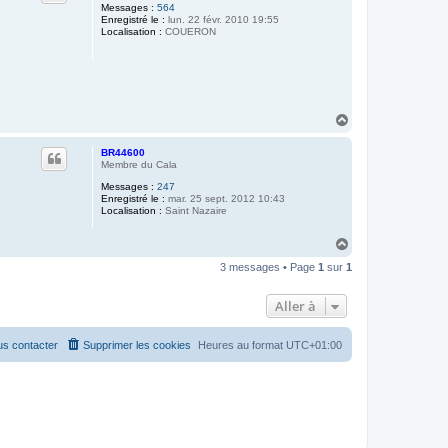
Messages :
564
Enregistré le :
lun. 22 févr. 2010 19:55
Localisation :
COUERON
H
a
u
BR44600
t
Membre du Cala
Messages :
247
Enregistré le :
mar. 25 sept. 2012 10:43
Localisation :
Saint Nazaire
H
a
3 messages • Page
1
sur
1
u
t
Aller à
s contacter
Supprimer les cookies
Heures au format
UTC+01:00