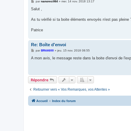
M
par
nanorecif44
»
mer. 14 nov. 2018 13:17
e
s
Salut ,
s
a
g
As tu vérifié si ta boite éléments envoyés n'est pas pleine 
e
Patrice
Re: Boîte d'envoi
M
par
BR44600
»
jeu. 15 nov. 2018 08:55
e
s
A mon avis, le message reste dans la boite d'envoi de l'expé
s
a
g
e
Répondre
Retourner vers « Vos Remarques, vos Attentes »
Accueil
Index du forum