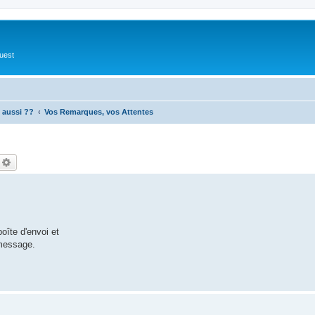
Ouest
 aussi ??
Vos Remarques, vos Attentes
echercher
Recherche avancée
oîte d'envoi et
 message.