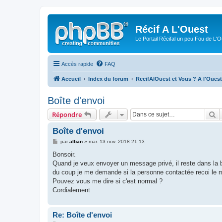
Récif A L'Ouest
Le Portail Récifal un peu Fou de L'
Accès rapide
FAQ
Accueil
Index du forum
RecifAlOuest et Vous ? A l'Ouest
Boîte d'envoi
R
Répondre
Boîte d'envoi
M
par
alban
»
mar. 13 nov. 2018 21:13
e
s
Bonsoir.
s
Quand je veux envoyer un message privé, il reste dans la b
a
g
du coup je me demande si la personne contactée recoi le
e
Pouvez vous me dire si c'est normal ?
Cordialement
Re: Boîte d'envoi