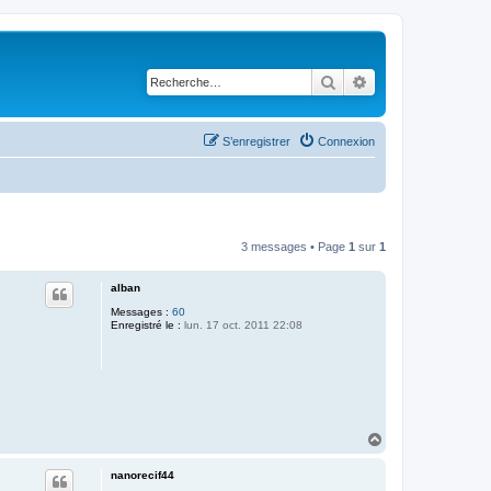
Rechercher
Recherche avancé
S’enregistrer
Connexion
3 messages • Page
1
sur
1
alban
Messages :
60
Enregistré le :
lun. 17 oct. 2011 22:08
H
a
u
nanorecif44
t