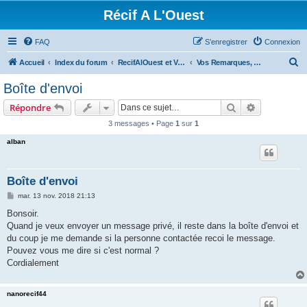
Récif A L'Ouest
FAQ
S’enregistrer
Connexion
R
Accueil
Index du forum
RecifAlOuest et Vous ? A l'Ouest aussi ??
Vos Remarques, vos Attentes
e
Boîte d'envoi
c
Rechercher
Recherche 
Répondre
h
3 messages • Page
1
sur
1
e
alban
r
c
h
Boîte d'envoi
e
M
mar. 13 nov. 2018 21:13
e
r
s
Bonsoir.
s
Quand je veux envoyer un message privé, il reste dans la boîte d'envoi et
a
g
du coup je me demande si la personne contactée recoi le message.
e
Pouvez vous me dire si c'est normal ?
Cordialement
nanorecif44