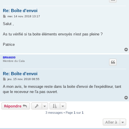
Re: Boîte d'envoi
M
mer. 14 nov. 2018 13:17
e
s
Salut ,
s
a
g
As tu vérifié si ta boite éléments envoyés n'est pas pleine ?
e
Patrice
BR44600
Membre du Cala
Re: Boîte d'envoi
M
jeu. 15 nov. 2018 08:55
e
s
A mon avis, le message reste dans la boite d'envoi de l'expéditeur, tant
s
que le receveur ne l'a pas ouvert.
a
g
e
Répondre
3 messages • Page
1
sur
1
Aller à