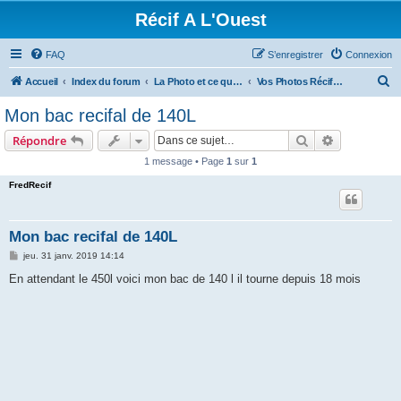
Récif A L'Ouest
FAQ
S’enregistrer
Connexion
R
Accueil
Index du forum
La Photo et ce qui se fait ailleurs
Vos Photos Récifales
e
Mon bac recifal de 140L
c
Rechercher
Recherche 
Répondre
h
1 message • Page
1
sur
1
e
FredRecif
r
c
h
Mon bac recifal de 140L
e
M
jeu. 31 janv. 2019 14:14
e
r
s
En attendant le 450l voici mon bac de 140 l il tourne depuis 18 mois
s
a
g
e