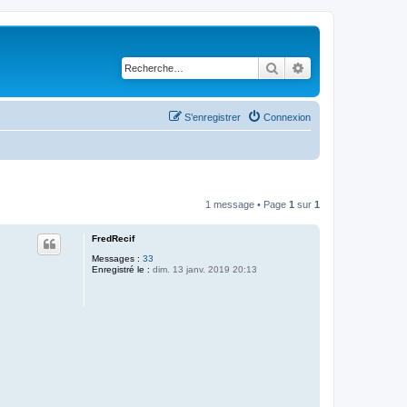
Rechercher
Recherche avancé
S’enregistrer
Connexion
1 message • Page
1
sur
1
FredRecif
Messages :
33
Enregistré le :
dim. 13 janv. 2019 20:13