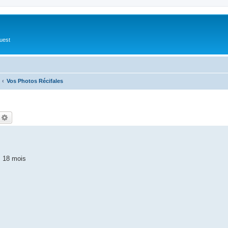
Ouest
Vos Photos Récifales
echercher
Recherche avancée
s 18 mois