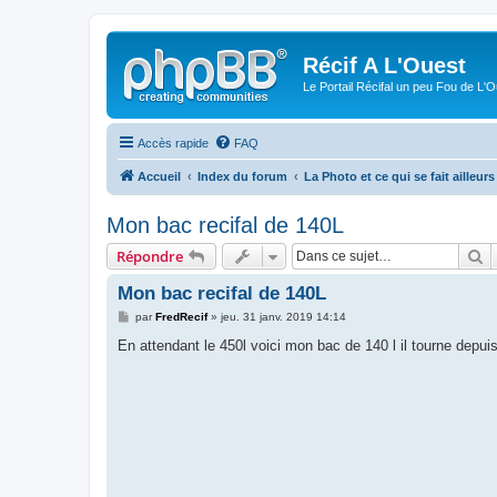
Récif A L'Ouest
Le Portail Récifal un peu Fou de L'
Accès rapide
FAQ
Accueil
Index du forum
La Photo et ce qui se fait ailleurs
Mon bac recifal de 140L
R
Répondre
Mon bac recifal de 140L
M
par
FredRecif
»
jeu. 31 janv. 2019 14:14
e
s
En attendant le 450l voici mon bac de 140 l il tourne depui
s
a
g
e