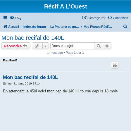
Récif A L'Ouest
FAQ
S’enregistrer
Connexion
R
Accueil
Index du forum
La Photo et ce qui se fait ailleurs
Vos Photos Récifales
e
Mon bac recifal de 140L
c
Rechercher
Recherche 
Répondre
h
1 message • Page
1
sur
1
e
FredRecif
r
c
h
Mon bac recifal de 140L
e
M
jeu. 31 janv. 2019 14:14
e
r
s
En attendant le 450l voici mon bac de 140 l il tourne depuis 18 mois
s
a
g
e