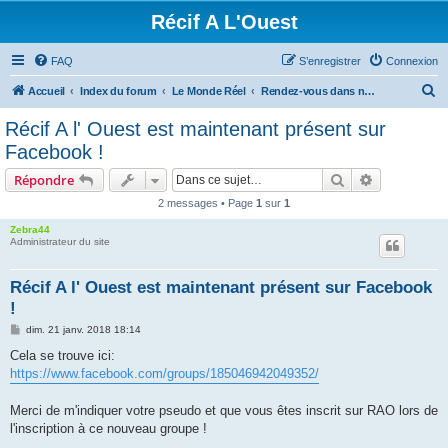
Récif A L'Ouest
FAQ
S’enregistrer
Connexion
R
Accueil
Index du forum
Le Monde Réel
Rendez-vous dans nos Salons Récifaux
e
Récif A l' Ouest est maintenant présent sur
c
Facebook !
h
Rechercher
Recherche 
Répondre
e
2 messages • Page
1
sur
1
r
Zebra44
c
Administrateur du site
h
e
Récif A l' Ouest est maintenant présent sur Facebook
!
r
M
dim. 21 janv. 2018 18:14
e
s
Cela se trouve ici:
s
https://www.facebook.com/groups/185046942049352/
a
g
e
Merci de m'indiquer votre pseudo et que vous êtes inscrit sur RAO lors de
l'inscription à ce nouveau groupe !