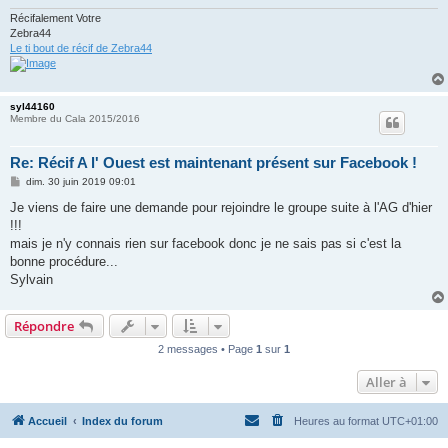
Récifalement Votre
Zebra44
Le ti bout de récif de Zebra44
syl44160
Membre du Cala 2015/2016
Re: Récif A l' Ouest est maintenant présent sur Facebook !
M
dim. 30 juin 2019 09:01
e
s
Je viens de faire une demande pour rejoindre le groupe suite à l'AG d'hier
s
!!!
a
g
mais je n'y connais rien sur facebook donc je ne sais pas si c'est la
e
bonne procédure...
Sylvain
Répondre
2 messages • Page
1
sur
1
Aller à
Accueil
Index du forum
Heures au format
UTC+01:00