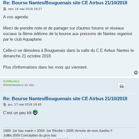
Re: Bourse Nantes/Bouguenais site CE Airbus 21/10/2018
M
mer. 16 mai 2018 18:27
e
s
A vos agenda:
s
a
g
Merci de prendre note et de partager sur d'autres forums et réseaux
e
sociaux la 8ème éditions de la bourse aux poissons de Nantes organisé
par le club Aquaplane.
Celle-ci se déroulera à Bouguenais dans la salle du C.E Airbus Nantes le
dimanche 21 octobre 2018.
Plus d'informations dans les mois qui viennent.
SebNantes
Administrateur du site
Re: Bourse Nantes/Bouguenais site CE Airbus 21/10/2018
M
jeu. 17 mai 2018 19:45
e
s
C’est un peu tôt
s
a
g
e
1989: 1er bac marin > 2004: 1er Récifal > 2005: Arrivée de mon Xantho !!
Juillet 2009 Conception du gros bac