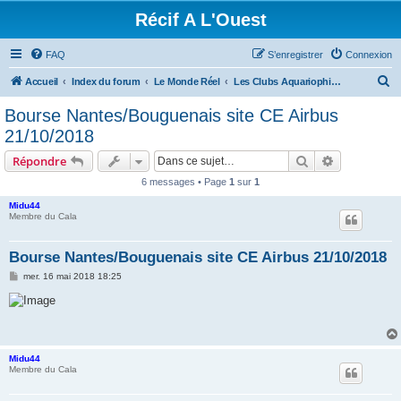
Récif A L'Ouest
FAQ
S’enregistrer
Connexion
R
Accueil
Index du forum
Le Monde Réel
Les Clubs Aquariophiles, Les Bourses, ...
e
Bourse Nantes/Bouguenais site CE Airbus
c
21/10/2018
h
Rechercher
Recherche 
Répondre
e
6 messages • Page
1
sur
1
r
Midu44
c
Membre du Cala
h
e
Bourse Nantes/Bouguenais site CE Airbus 21/10/2018
r
M
mer. 16 mai 2018 18:25
e
s
s
a
g
e
Midu44
Membre du Cala