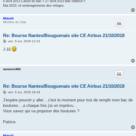
6 avril 2013 Casse du bac > 27 avril 2013 Bac relancé !!
Mai 2015: ré-aménagements des refuges.
Midu44
Membre du Cala
Re: Bourse Nantes/Bouguenais site CE Airbus 21/10/2018
M
ven. 5 oct. 2018 12:14
e
s
J-16
s
a
g
e
nanorecif44
Re: Bourse Nantes/Bouguenais site CE Airbus 21/10/2018
M
ven. 5 oct. 2018 19:19
e
s
J'espère pouvoir y aller....c'est le moment pour moi de remplir mon bac de
s
boutures....a chaque fois j'ai un imprévu...
a
g
Vous savez qui va proposer des boutures ?
e
Patrice
Midu44