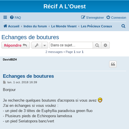
Récif A L'Ouest
FAQ
S’enregistrer
Connexion
R
Accueil
Index du forum
Le Monde Vivant
Les Précieux Coraux
e
Echanges de boutures
c
Rechercher
Recherche 
Répondre
h
2 messages • Page
1
sur
1
e
DavidBZH
r
c
h
Echanges de boutures
e
M
lun. 1 oct. 2018 16:39
e
r
s
Bonjour
s
a
g
Je recherche quelques boutures d'acropora si vous avez
e
J'ai en échanges si vous voulez :
- un pied de 3 têtes de Euphyllia paradivisa green fluo
- Plusieurs pieds de Echinopora lamelosa
- un pied Seriatopora banc/vert