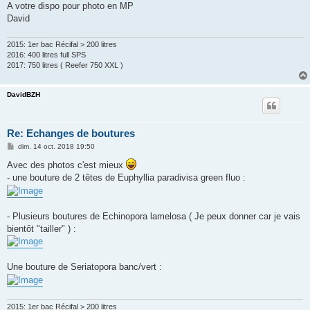
A votre dispo pour photo en MP
David
2015: 1er bac Récifal > 200 litres
2016: 400 litres full SPS
2017: 750 litres ( Reefer 750 XXL )
DavidBZH
Re: Echanges de boutures
M
dim. 14 oct. 2018 19:50
e
s
Avec des photos c'est mieux
s
- une bouture de 2 têtes de Euphyllia paradivisa green fluo :
a
g
e
- Plusieurs boutures de Echinopora lamelosa ( Je peux donner car je vais
bientôt "tailler" ) :
Une bouture de Seriatopora banc/vert :
2015: 1er bac Récifal > 200 litres