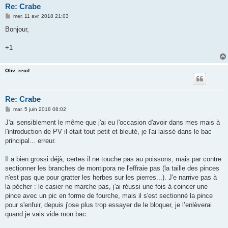
Re: Crabe
M
mer. 11 avr. 2018 21:03
e
s
Bonjour,
s
a
g
+1
e
Oliv_recif
Re: Crabe
M
mar. 5 juin 2018 08:02
e
s
J'ai sensiblement le même que j'ai eu l'occasion d'avoir dans mes mais à
s
l'introduction de PV il était tout petit et bleuté, je l'ai laissé dans le bac
a
g
principal... erreur.
e
Il a bien grossi déjà, certes il ne touche pas au poissons, mais par contre
sectionner les branches de montipora ne l'effraie pas (la taille des pinces
n'est pas que pour gratter les herbes sur les pierres...). J'e narrive pas à
la pécher : le casier ne marche pas, j'ai réussi une fois à coincer une
pince avec un pic en forme de fourche, mais il s'est sectionné la pince
pour s'enfuir, depuis j'ose plus trop essayer de le bloquer, je l’enlèverai
quand je vais vide mon bac.