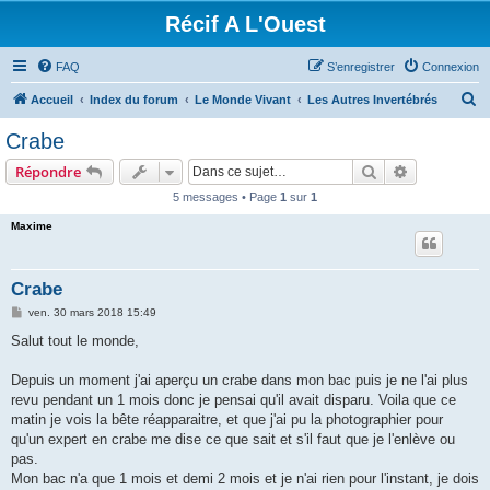
Récif A L'Ouest
FAQ
S’enregistrer
Connexion
R
Accueil
Index du forum
Le Monde Vivant
Les Autres Invertébrés
e
Crabe
c
Rechercher
Recherche 
Répondre
h
5 messages • Page
1
sur
1
e
Maxime
r
c
h
Crabe
e
M
ven. 30 mars 2018 15:49
e
r
s
Salut tout le monde,
s
a
g
Depuis un moment j'ai aperçu un crabe dans mon bac puis je ne l'ai plus
e
revu pendant un 1 mois donc je pensai qu'il avait disparu. Voila que ce
matin je vois la bête réapparaitre, et que j'ai pu la photographier pour
qu'un expert en crabe me dise ce que sait et s'il faut que je l'enlève ou
pas.
Mon bac n'a que 1 mois et demi 2 mois et je n'ai rien pour l'instant, je dois