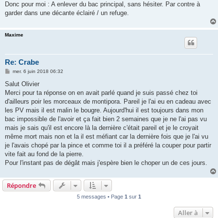
Donc pour moi : A enlever du bac principal, sans hésiter. Par contre à
garder dans une décante éclairé / un refuge.
Maxime
Re: Crabe
M
mer. 6 juin 2018 06:32
e
s
Salut Olivier
s
Merci pour ta réponse on en avait parlé quand je suis passé chez toi
a
g
d'ailleurs poir les morceaux de montipora. Pareil je l'ai eu en cadeau avec
e
les PV mais il est malin le bougre. Aujourd'hui il est toujours dans mon
bac impossible de l'avoir et ça fait bien 2 semaines que je ne l'ai pas vu
mais je sais qu'il est encore là la dernière c'était pareil et je le croyait
même mort mais non et la il est méfiant car la dernière fois que je l'ai vu
je l'avais chopé par la pince et comme toi il a préféré la couper pour partir
vite fait au fond de la pierre.
Pour l'instant pas de dégât mais j'espère bien le choper un de ces jours.
Répondre
5 messages • Page
1
sur
1
Aller à