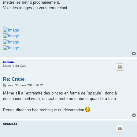
mettre les détriti prochainement.
Voici les images en vous remerciant
Midu44
Membre du Cala
Re: Crabe
M
ven. 30 mars 2018 18:21
e
s
Même s'il a l'extrémité des pinces en forme de "spatule", donc à
s
dominance herbivore, un crabe reste un crabe et quand il a faim...
a
g
e
Perso, direction bac technique ou décantation
stratus44