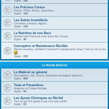
Sujets :
265
Les Précieux Coraux
Fiches, Photo, Soucis, Questions...
Sujets :
154
Les Autres Invertébrés
Crevettes, Limaces, Algues...
Sujets :
140
La Nutrition de nos Bacs
Nutrition des Poissons mais aussi des Coraux
Sujets :
45
Conception et Maintenance Récifale
Pierres vivantes, combien? comment? changements d'eau ? bof ça sert à rien
...
Sujets :
233
Le Monde Matériel
Le Matériel en général
Descriptions, Info, Soucis, Questions techniques diverses...
Sujets :
669
Tests et Paramètres
Analyses et Chimie Récifale
Sujets :
94
Les Ajouts Chimiques en Récifal
Tout ce que l'on ajoute et qui n'est pas nutritif
Sujets :
83