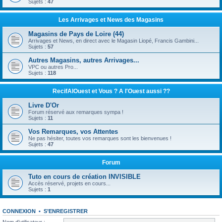
Sujets :
47
Les Arrivages et News des Magasins
Magasins de Pays de Loire (44)
Arrivages et News, en direct avec le Magasin Liopé, Francis Gambini...
Sujets :
57
Autres Magasins, autres Arrivages...
VPC ou autres Pro...
Sujets :
118
RecifAlOuest et Vous ? A l'Ouest aussi ??
Livre D'Or
Forum réservé aux remarques sympa !
Sujets :
11
Vos Remarques, vos Attentes
Ne pas hésiter, toutes vos remarques sont les bienvenues !
Sujets :
47
Forum
Tuto en cours de création INVISIBLE
Accès réservé, projets en cours...
Sujets :
1
CONNEXION
•
S’ENREGISTRER
Nom d’utilisateur :