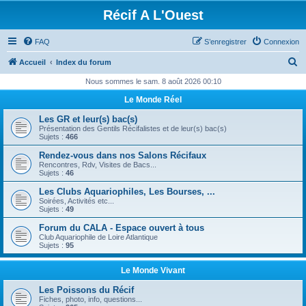
Récif A L'Ouest
FAQ
S’enregistrer
Connexion
R
Accueil
Index du forum
e
Nous sommes le sam. 8 août 2026 00:10
c
Le Monde Réel
h
Les GR et leur(s) bac(s)
e
Présentation des Gentils Récifalistes et de leur(s) bac(s)
Sujets :
466
r
Rendez-vous dans nos Salons Récifaux
c
Rencontres, Rdv, Visites de Bacs...
Sujets :
46
h
Les Clubs Aquariophiles, Les Bourses, ...
e
Soirées, Activités etc...
Sujets :
49
r
Forum du CALA - Espace ouvert à tous
Club Aquariophile de Loire Atlantique
Sujets :
95
Le Monde Vivant
Les Poissons du Récif
Fiches, photo, info, questions...