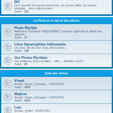
DIY
Do It Yourself, les bonnes personnes, les bonnes idées, les bonnes
bidouilles... sans s'électrocuter !
Sujets :
122
La Photo et ce qui se fait ailleurs
Photo Récifale
Matériel et Technique UNIQUEMENT, comment apprendre à utiliser son
appareil !
Sujets :
27
Liens Aquariophiles Intéressants
Les bacs loin de chez nous, découvertes...
Sujets :
144
Vos Photos Récifales
Vos meilleures photo récifales ... allez ... défoulez-vous!!!
Sujets :
25
Salle des Ventes
Vivant
Achats, Ventes, Echanges - HORS PRO
Sujets :
1263
Matériel
Achats, Ventes, Echanges - HORS PRO
Sujets :
1515
Lots
Achats, Ventes - HORS PRO