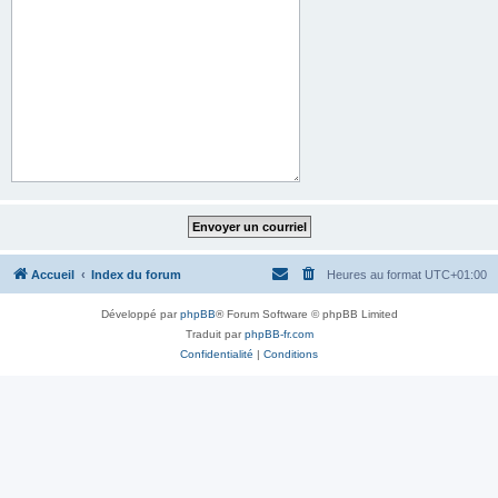
Accueil
Index du forum
Heures au format
UTC+01:00
Développé par
phpBB
® Forum Software © phpBB Limited
Traduit par
phpBB-fr.com
Confidentialité
|
Conditions