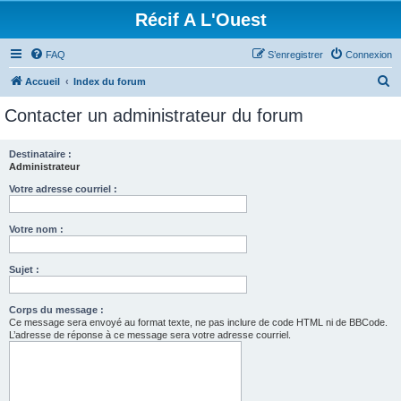
Récif A L'Ouest
FAQ
S’enregistrer
Connexion
R
Accueil
Index du forum
e
Contacter un administrateur du forum
c
h
Destinataire :
Administrateur
e
r
Votre adresse courriel :
c
Votre nom :
h
e
Sujet :
r
Corps du message :
Ce message sera envoyé au format texte, ne pas inclure de code HTML ni de BBCode.
L’adresse de réponse à ce message sera votre adresse courriel.