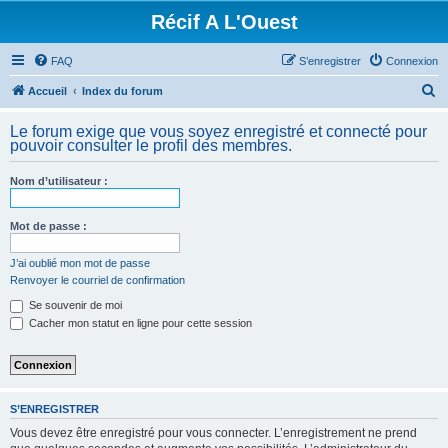
Récif A L'Ouest
FAQ
S’enregistrer
Connexion
R
Accueil
Index du forum
e
Le forum exige que vous soyez enregistré et connecté pour
c
pouvoir consulter le profil des membres.
h
Nom d’utilisateur :
e
r
Mot de passe :
c
h
J’ai oublié mon mot de passe
Renvoyer le courriel de confirmation
e
Se souvenir de moi
r
Cacher mon statut en ligne pour cette session
S’ENREGISTRER
Vous devez être enregistré pour vous connecter. L’enregistrement ne prend