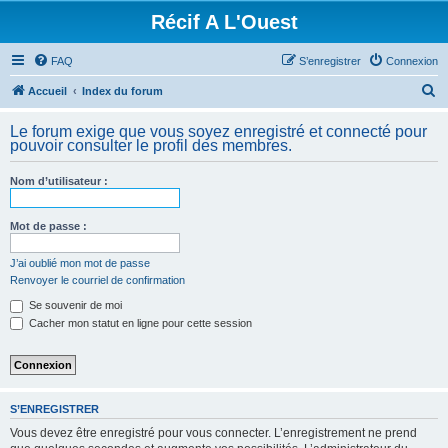
Récif A L'Ouest
FAQ
S’enregistrer
Connexion
R
Accueil
Index du forum
e
Le forum exige que vous soyez enregistré et connecté pour
c
pouvoir consulter le profil des membres.
h
Nom d’utilisateur :
e
r
Mot de passe :
c
h
J’ai oublié mon mot de passe
Renvoyer le courriel de confirmation
e
Se souvenir de moi
r
Cacher mon statut en ligne pour cette session
S’ENREGISTRER
Vous devez être enregistré pour vous connecter. L’enregistrement ne prend