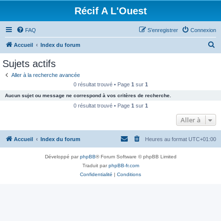
Récif A L'Ouest
FAQ
S’enregistrer
Connexion
R
Accueil
Index du forum
e
Sujets actifs
c
Aller à la recherche avancée
h
0 résultat trouvé • Page
1
sur
1
e
Aucun sujet ou message ne correspond à vos critères de recherche.
r
0 résultat trouvé • Page
1
sur
1
c
Aller à
h
Accueil
Index du forum
Heures au format
UTC+01:00
e
r
Développé par
phpBB
® Forum Software © phpBB Limited
Traduit par
phpBB-fr.com
Confidentialité
|
Conditions