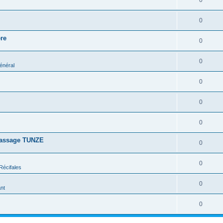
0
0
re
0
0
énéral
0
0
0
rassage TUNZE
0
0
Récifales
0
nt
0