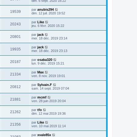
dim. 6 sept. 2020 16:22
par
anubis294
19539
dim. 12 juil. 2020 19:52
par
Like
20243
jeu. 6 févr. 2020 15:22
par
jack
20801
mer. 18 déc. 2019 23:14
par
jack
19935
mer. 18 déc. 2019 23:13
par
osaka320
20187
lun. 9 déc. 2019 15:21
par
Max
21334
ven. 8 nov. 2019 19:01
par
Sylvain.F
20812
sam. 14 sept. 2019 07:04
par
mcmf
21881
ven. 28 juin 2019 20:04
par
tfo
21262
dim. 12 mai 2019 19:36
par
Like
21356
ven. 10 mai 2019 11:14
par
xvale85x