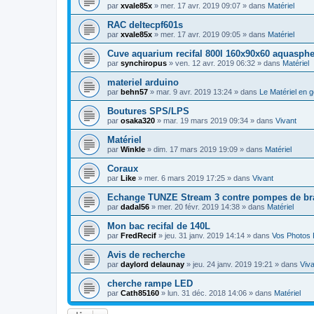
par
xvale85x
» mer. 17 avr. 2019 09:07 » dans
Matériel
RAC deltecpf601s
par
xvale85x
» mer. 17 avr. 2019 09:05 » dans
Matériel
Cuve aquarium recifal 800l 160x90x60 aquasphe
par
synchiropus
» ven. 12 avr. 2019 06:32 » dans
Matériel
materiel arduino
par
behn57
» mar. 9 avr. 2019 13:24 » dans
Le Matériel en g
Boutures SPS/LPS
par
osaka320
» mar. 19 mars 2019 09:34 » dans
Vivant
Matériel
par
Winkle
» dim. 17 mars 2019 19:09 » dans
Matériel
Coraux
par
Like
» mer. 6 mars 2019 17:25 » dans
Vivant
Echange TUNZE Stream 3 contre pompes de b
par
dadal56
» mer. 20 févr. 2019 14:38 » dans
Matériel
Mon bac recifal de 140L
par
FredRecif
» jeu. 31 janv. 2019 14:14 » dans
Vos Photos 
Avis de recherche
par
daylord delaunay
» jeu. 24 janv. 2019 19:21 » dans
Viva
cherche rampe LED
par
Cath85160
» lun. 31 déc. 2018 14:06 » dans
Matériel