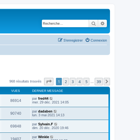
Rechercher
Recherche avancé
S’enregistrer
Connexion
Page
1
sur
39
1
2
3
4
5
39
Suivante
968 résultats trouvés
…
VUES
DERNIER MESSAGE
par
fred44
86914
mer. 29 déc. 2021 14:05
par
dadaben
90740
lun. 3 mai 2021 14:13
par
Sylvain.F
69848
dim. 20 déc. 2020 19:46
par
Winkle
19407