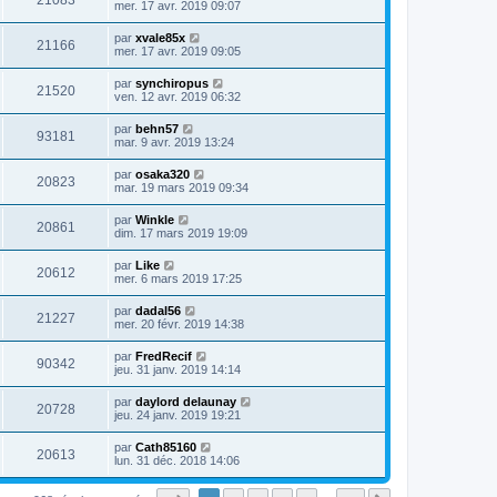
21083
mer. 17 avr. 2019 09:07
par
xvale85x
21166
mer. 17 avr. 2019 09:05
par
synchiropus
21520
ven. 12 avr. 2019 06:32
par
behn57
93181
mar. 9 avr. 2019 13:24
par
osaka320
20823
mar. 19 mars 2019 09:34
par
Winkle
20861
dim. 17 mars 2019 19:09
par
Like
20612
mer. 6 mars 2019 17:25
par
dadal56
21227
mer. 20 févr. 2019 14:38
par
FredRecif
90342
jeu. 31 janv. 2019 14:14
par
daylord delaunay
20728
jeu. 24 janv. 2019 19:21
par
Cath85160
20613
lun. 31 déc. 2018 14:06