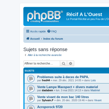
Récif A L'Ouest
Le Portail Récifal un peu Fou de L'
Accès rapide
FAQ
Accueil
Index du forum
Sujets sans réponse
Aller à la recherche avancée
Rechercher
Recherche avancée
SUJETS
Problemes suite à deces de PAPA.
par
fred44
» mer. 29 déc. 2021 14:05 » dans
Lots
Vente Lampe Maxspect + divers materiel
par
dadaben
» lun. 3 mai 2021 14:13 » dans
Matériel
Vente vivant de mon bac 140 litres
par
Sylvain.F
» dim. 20 déc. 2020 19:46 » dans
Vivant
Acroporock 9720