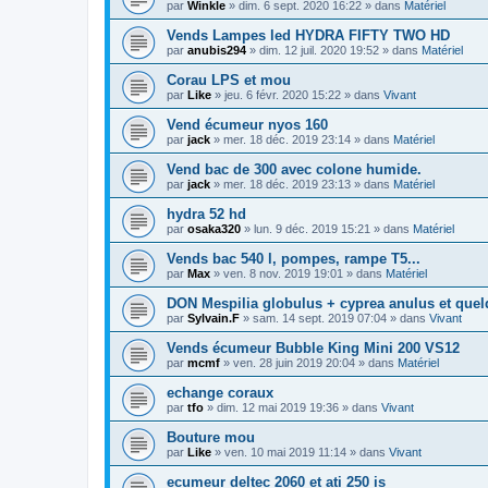
par
Winkle
» dim. 6 sept. 2020 16:22 » dans
Matériel
Vends Lampes led HYDRA FIFTY TWO HD
par
anubis294
» dim. 12 juil. 2020 19:52 » dans
Matériel
Corau LPS et mou
par
Like
» jeu. 6 févr. 2020 15:22 » dans
Vivant
Vend écumeur nyos 160
par
jack
» mer. 18 déc. 2019 23:14 » dans
Matériel
Vend bac de 300 avec colone humide.
par
jack
» mer. 18 déc. 2019 23:13 » dans
Matériel
hydra 52 hd
par
osaka320
» lun. 9 déc. 2019 15:21 » dans
Matériel
Vends bac 540 l, pompes, rampe T5...
par
Max
» ven. 8 nov. 2019 19:01 » dans
Matériel
DON Mespilia globulus + cyprea anulus et que
par
Sylvain.F
» sam. 14 sept. 2019 07:04 » dans
Vivant
Vends écumeur Bubble King Mini 200 VS12
par
mcmf
» ven. 28 juin 2019 20:04 » dans
Matériel
echange coraux
par
tfo
» dim. 12 mai 2019 19:36 » dans
Vivant
Bouture mou
par
Like
» ven. 10 mai 2019 11:14 » dans
Vivant
ecumeur deltec 2060 et ati 250 is