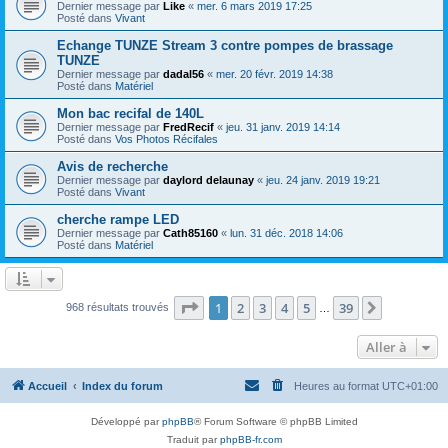
Dernier message par
Like
«
mer. 6 mars 2019 17:25
Posté dans
Vivant
Echange TUNZE Stream 3 contre pompes de brassage
TUNZE
Dernier message par
dadal56
«
mer. 20 févr. 2019 14:38
Posté dans
Matériel
Mon bac recifal de 140L
Dernier message par
FredRecif
«
jeu. 31 janv. 2019 14:14
Posté dans
Vos Photos Récifales
Avis de recherche
Dernier message par
daylord delaunay
«
jeu. 24 janv. 2019 19:21
Posté dans
Vivant
cherche rampe LED
Dernier message par
Cath85160
«
lun. 31 déc. 2018 14:06
Posté dans
Matériel
Page
1
sur
39
1
2
3
4
5
39
Suivante
968 résultats trouvés
…
Aller à
Accueil
Index du forum
Heures au format
UTC+01:00
Développé par
phpBB
® Forum Software © phpBB Limited
Traduit par
phpBB-fr.com