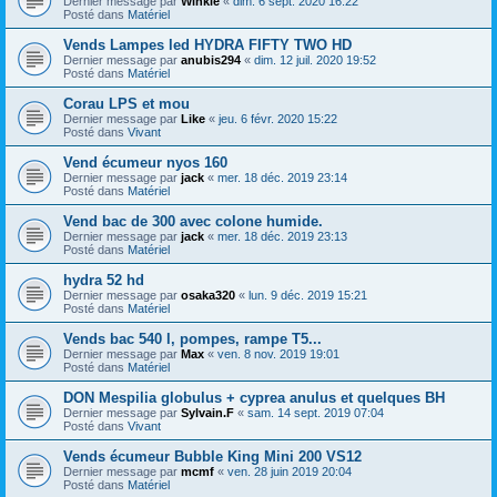
Dernier message par
Winkle
«
dim. 6 sept. 2020 16:22
Posté dans
Matériel
Vends Lampes led HYDRA FIFTY TWO HD
Dernier message par
anubis294
«
dim. 12 juil. 2020 19:52
Posté dans
Matériel
Corau LPS et mou
Dernier message par
Like
«
jeu. 6 févr. 2020 15:22
Posté dans
Vivant
Vend écumeur nyos 160
Dernier message par
jack
«
mer. 18 déc. 2019 23:14
Posté dans
Matériel
Vend bac de 300 avec colone humide.
Dernier message par
jack
«
mer. 18 déc. 2019 23:13
Posté dans
Matériel
hydra 52 hd
Dernier message par
osaka320
«
lun. 9 déc. 2019 15:21
Posté dans
Matériel
Vends bac 540 l, pompes, rampe T5...
Dernier message par
Max
«
ven. 8 nov. 2019 19:01
Posté dans
Matériel
DON Mespilia globulus + cyprea anulus et quelques BH
Dernier message par
Sylvain.F
«
sam. 14 sept. 2019 07:04
Posté dans
Vivant
Vends écumeur Bubble King Mini 200 VS12
Dernier message par
mcmf
«
ven. 28 juin 2019 20:04
Posté dans
Matériel