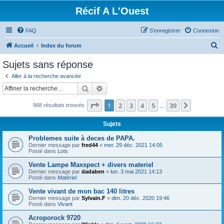
Récif A L'Ouest
FAQ
S’enregistrer
Connexion
R
Accueil
Index du forum
e
Sujets sans réponse
c
Aller à la recherche avancée
h
Rechercher
Recherche avancée
e
Page
1
sur
39
1
2
3
4
5
39
Suivante
968 résultats trouvés
r
…
c
Sujets
h
Problemes suite à deces de PAPA.
e
Dernier message par
fred44
«
mer. 29 déc. 2021 14:05
Posté dans
Lots
r
Vente Lampe Maxspect + divers materiel
Dernier message par
dadaben
«
lun. 3 mai 2021 14:13
Posté dans
Matériel
Vente vivant de mon bac 140 litres
Dernier message par
Sylvain.F
«
dim. 20 déc. 2020 19:46
Posté dans
Vivant
Acroporock 9720