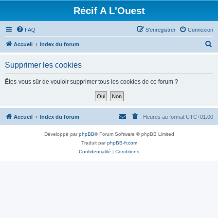
Récif A L'Ouest
FAQ
S’enregistrer
Connexion
R
Accueil
Index du forum
e
Supprimer les cookies
c
h
Êtes-vous sûr de vouloir supprimer tous les cookies de ce forum ?
e
r
c
Accueil
Index du forum
Heures au format
UTC+01:00
h
Développé par
phpBB
® Forum Software © phpBB Limited
e
Traduit par
phpBB-fr.com
r
Confidentialité
|
Conditions