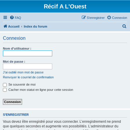
Récif A L'Ouest
FAQ
S’enregistrer
Connexion
R
Accueil
Index du forum
e
Connexion
c
h
Nom d’utilisateur :
e
r
Mot de passe :
c
J’ai oublié mon mot de passe
h
Renvoyer le courriel de confirmation
e
Se souvenir de moi
r
Cacher mon statut en ligne pour cette session
S’ENREGISTRER
Vous devez être enregistré pour vous connecter. L’enregistrement ne prend
que quelques secondes et augmente vos possibilités. L’administrateur du