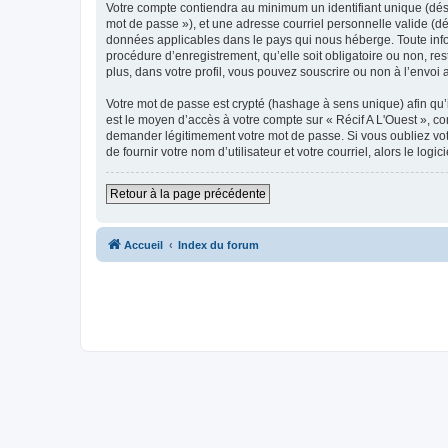
Votre compte contiendra au minimum un identifiant unique (dési
mot de passe »), et une adresse courriel personnelle valide (dés
données applicables dans le pays qui nous héberge. Toute inform
procédure d’enregistrement, qu’elle soit obligatoire ou non, re
plus, dans votre profil, vous pouvez souscrire ou non à l’envoi 
Votre mot de passe est crypté (hashage à sens unique) afin qu’i
est le moyen d’accès à votre compte sur « Récif A L'Ouest », c
demander légitimement votre mot de passe. Si vous oubliez vot
de fournir votre nom d’utilisateur et votre courriel, alors le 
Retour à la page précédente
Accueil
Index du forum