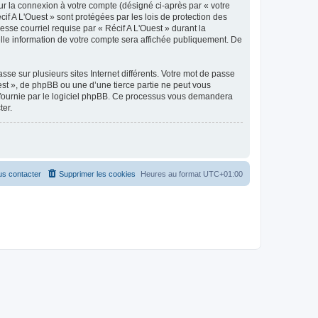
ur la connexion à votre compte (désigné ci-après par « votre
if A L'Ouest » sont protégées par les lois de protection des
sse courriel requise par « Récif A L'Ouest » durant la
uelle information de votre compte sera affichée publiquement. De
se sur plusieurs sites Internet différents. Votre mot de passe
est », de phpBB ou une d’une tierce partie ne peut vous
» fournie par le logiciel phpBB. Ce processus vous demandera
ter.
s contacter
Supprimer les cookies
Heures au format
UTC+01:00