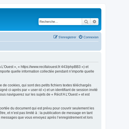
Rechercher
Recherche avancé
S’enregistrer
Connexion
A L'Ouest », « https://www.recifalouest.fr:443/phpBB3 ») et
importe quelle information collectée pendant n’importe quelle
de cookies, qui sont des petits fichiers textes téléchargés
gné ci-après par « user-id ») et un identifiant de session invité
us naviguerez sur les sujets de « Récif A L'Ouest » et est
 portée du document qui est prévu pour couvrir seulement les
e, et n’est pas limité à : la publication de message en tant
 les messages que vous envoyez après l’enregistrement et lors