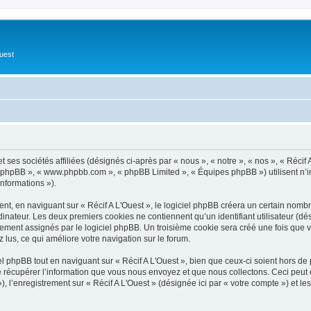
Ouest
 ses sociétés affiliées (désignés ci-après par « nous », « notre », « nos », « Récif 
iel phpBB », « www.phpbb.com », « phpBB Limited », « Équipes phpBB ») utilisent n’
informations »).
, en naviguant sur « Récif A L'Ouest », le logiciel phpBB créera un certain nombre 
inateur. Les deux premiers cookies ne contiennent qu’un identifiant utilisateur (dési
ement assignés par le logiciel phpBB. Un troisième cookie sera créé une fois que vo
z lus, ce qui améliore votre navigation sur le forum.
 phpBB tout en naviguant sur « Récif A L'Ouest », bien que ceux-ci soient hors de
écupérer l’information que vous nous envoyez et que nous collectons. Ceci peut êtr
 »), l’enregistrement sur « Récif A L'Ouest » (désignée ici par « votre compte ») et