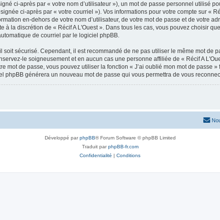
gné ci-après par « votre nom d’utilisateur »), un mot de passe personnel utilisé po
ignée ci-après par « votre courriel »). Vos informations pour votre compte sur « Réc
ation en-dehors de votre nom d’utilisateur, de votre mot de passe et de votre adre
ste à la discrétion de « Récif A L'Ouest ». Dans tous les cas, vous pouvez choisir q
automatique de courriel par le logiciel phpBB.
l soit sécurisé. Cependant, il est recommandé de ne pas utiliser le même mot de pas
onservez-le soigneusement et en aucun cas une personne affiliée de « Récif A L'Ou
re mot de passe, vous pouvez utiliser la fonction « J’ai oublié mon mot de passe 
logiciel phpBB générera un nouveau mot de passe qui vous permettra de vous reconnec
Nou
Développé par
phpBB
® Forum Software © phpBB Limited
Traduit par
phpBB-fr.com
Confidentialité
|
Conditions