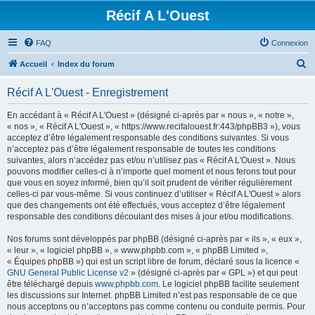
Récif A L'Ouest
FAQ
Connexion
R
Accueil
Index du forum
e
Récif A L'Ouest - Enregistrement
c
h
En accédant à « Récif A L'Ouest » (désigné ci-après par « nous », « notre »,
« nos », « Récif A L'Ouest », « https://www.recifalouest.fr:443/phpBB3 »), vous
e
acceptez d’être légalement responsable des conditions suivantes. Si vous
r
n’acceptez pas d’être légalement responsable de toutes les conditions
suivantes, alors n’accédez pas et/ou n’utilisez pas « Récif A L'Ouest ». Nous
c
pouvons modifier celles-ci à n’importe quel moment et nous ferons tout pour
h
que vous en soyez informé, bien qu’il soit prudent de vérifier régulièrement
celles-ci par vous-même. Si vous continuez d’utiliser « Récif A L'Ouest » alors
e
que des changements ont été effectués, vous acceptez d’être légalement
r
responsable des conditions découlant des mises à jour et/ou modifications.
Nos forums sont développés par phpBB (désigné ci-après par « ils », « eux »,
« leur », « logiciel phpBB », « www.phpbb.com », « phpBB Limited »,
« Équipes phpBB ») qui est un script libre de forum, déclaré sous la licence «
GNU General Public License v2
» (désigné ci-après par « GPL ») et qui peut
être téléchargé depuis
www.phpbb.com
. Le logiciel phpBB facilite seulement
les discussions sur Internet. phpBB Limited n’est pas responsable de ce que
nous acceptons ou n’acceptons pas comme contenu ou conduite permis. Pour