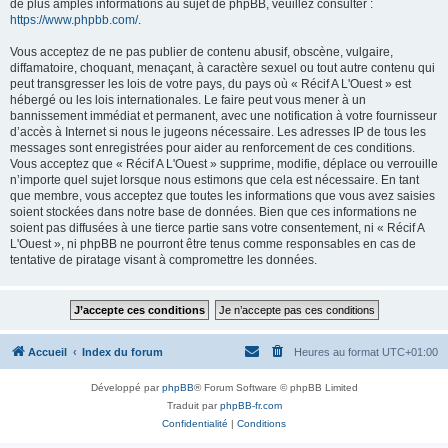
de plus amples informations au sujet de phpBB, veuillez consulter :
https://www.phpbb.com/
.
Vous acceptez de ne pas publier de contenu abusif, obscène, vulgaire,
diffamatoire, choquant, menaçant, à caractère sexuel ou tout autre contenu qui
peut transgresser les lois de votre pays, du pays où « Récif A L'Ouest » est
hébergé ou les lois internationales. Le faire peut vous mener à un
bannissement immédiat et permanent, avec une notification à votre fournisseur
d’accès à Internet si nous le jugeons nécessaire. Les adresses IP de tous les
messages sont enregistrées pour aider au renforcement de ces conditions.
Vous acceptez que « Récif A L'Ouest » supprime, modifie, déplace ou verrouille
n’importe quel sujet lorsque nous estimons que cela est nécessaire. En tant
que membre, vous acceptez que toutes les informations que vous avez saisies
soient stockées dans notre base de données. Bien que ces informations ne
soient pas diffusées à une tierce partie sans votre consentement, ni « Récif A
L'Ouest », ni phpBB ne pourront être tenus comme responsables en cas de
tentative de piratage visant à compromettre les données.
Accueil
Index du forum
Heures au format
UTC+01:00
Développé par
phpBB
® Forum Software © phpBB Limited
Traduit par
phpBB-fr.com
Confidentialité
|
Conditions