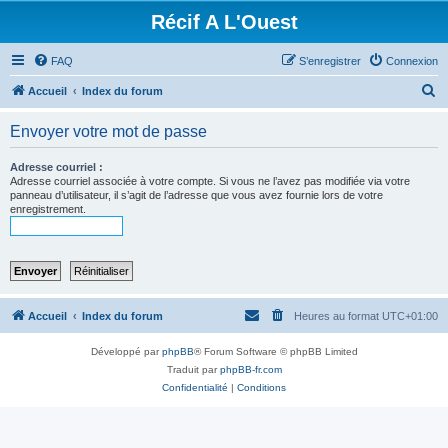
Récif A L'Ouest
FAQ
S’enregistrer
Connexion
R
Accueil
Index du forum
e
Envoyer votre mot de passe
c
h
Adresse courriel :
Adresse courriel associée à votre compte. Si vous ne l’avez pas modifiée via votre
e
panneau d’utilisateur, il s’agit de l’adresse que vous avez fournie lors de votre
enregistrement.
r
c
h
e
r
Accueil
Index du forum
Heures au format
UTC+01:00
Développé par
phpBB
® Forum Software © phpBB Limited
Traduit par
phpBB-fr.com
Confidentialité
|
Conditions