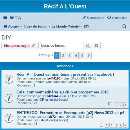
Récif A L'Ouest
FAQ
S’enregistrer
Connexion
R
Accueil
Index du forum
Le Monde Matériel
DIY
e
DIY
c
Rechercher
Recherche avanc
Nouveau sujet
h
e
1
2
3
4
5
Suivante
122 sujets
r
Annonces
c
Récif A l' Ouest est maintenant présent sur Facebook !
h
Dernier message par
syl44160
«
dim. 30 juin 2019 09:01
Posté dans
Rendez-vous dans nos Salons Récifaux
e
Réponses :
1
r
Cala: comment adhérer au club et programme 2016
Dernier message par
Midu44
«
lun. 17 févr. 2020 19:20
Posté dans
Les GR et leur(s) bac(s)
Réponses :
23
1
2
3
ENTREZOO: Fermeture et Escroquerie (p2)-News 2013 en p4
Dernier message par
fab72
«
mar. 29 déc. 2015 23:49
Posté dans
Les GR et leur(s) bac(s)
Réponses :
41
1
2
3
4
5