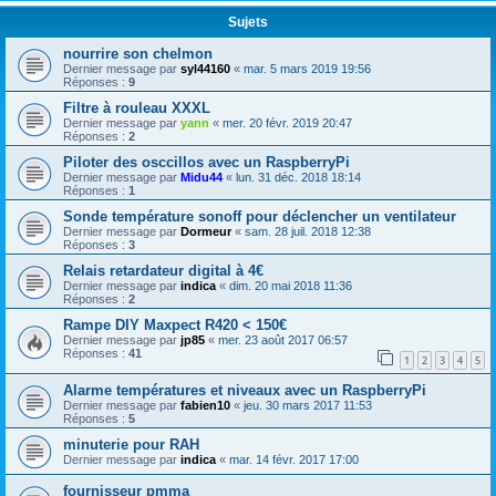
Sujets
nourrire son chelmon
Dernier message par
syl44160
«
mar. 5 mars 2019 19:56
Réponses :
9
Filtre à rouleau XXXL
Dernier message par
yann
«
mer. 20 févr. 2019 20:47
Réponses :
2
Piloter des osccillos avec un RaspberryPi
Dernier message par
Midu44
«
lun. 31 déc. 2018 18:14
Réponses :
1
Sonde température sonoff pour déclencher un ventilateur
Dernier message par
Dormeur
«
sam. 28 juil. 2018 12:38
Réponses :
3
Relais retardateur digital à 4€
Dernier message par
indica
«
dim. 20 mai 2018 11:36
Réponses :
2
Rampe DIY Maxpect R420 < 150€
Dernier message par
jp85
«
mer. 23 août 2017 06:57
Réponses :
41
1
2
3
4
5
Alarme températures et niveaux avec un RaspberryPi
Dernier message par
fabien10
«
jeu. 30 mars 2017 11:53
Réponses :
5
minuterie pour RAH
Dernier message par
indica
«
mar. 14 févr. 2017 17:00
fournisseur pmma