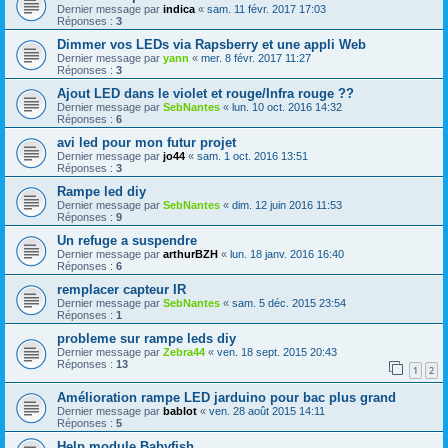
Dernier message par
indica
«
sam. 11 févr. 2017 17:03
Réponses :
3
Dimmer vos LEDs via Rapsberry et une appli Web
Dernier message par
yann
«
mer. 8 févr. 2017 11:27
Réponses :
3
Ajout LED dans le violet et rouge/Infra rouge ??
Dernier message par
SebNantes
«
lun. 10 oct. 2016 14:32
Réponses :
6
avi led pour mon futur projet
Dernier message par
jo44
«
sam. 1 oct. 2016 13:51
Réponses :
3
Rampe led diy
Dernier message par
SebNantes
«
dim. 12 juin 2016 11:53
Réponses :
9
Un refuge a suspendre
Dernier message par
arthurBZH
«
lun. 18 janv. 2016 16:40
Réponses :
6
remplacer capteur IR
Dernier message par
SebNantes
«
sam. 5 déc. 2015 23:54
Réponses :
1
probleme sur rampe leds diy
Dernier message par
Zebra44
«
ven. 18 sept. 2015 20:43
Réponses :
13
1
2
Amélioration rampe LED jarduino pour bac plus grand
Dernier message par
bablot
«
ven. 28 août 2015 14:11
Réponses :
5
Help module Babyfish