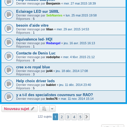
Dernier message par
Benjamin
«
mer. 27 mai 2015 18:39
Eclairage LED sur 1600L
Dernier message par
SebNantes
«
lun. 25 mai 2015 19:58
Réponses :
5
besoin d'aide vitre
Dernier message par
lilian
«
mer. 29 avr. 2015 14:53
Réponses :
1
équivalence led- HQI
Dernier message par
Redangel
«
jeu. 16 avr. 2015 16:13
Réponses :
1
Contacte de Denis Luc
Dernier message par
rodolphe
«
mer. 4 févr. 2015 21:12
Réponses :
8
cree x-re royal blue
Dernier message par
jo44
«
jeu. 18 déc. 2014 17:08
Réponses :
3
Help choix driver leds
Dernier message par
bablot
«
jeu. 11 déc. 2014 23:40
Réponses :
5
y a t-il des specialistes couvreurs sur RAO?
Dernier message par
bobo76
«
mar. 11 nov. 2014 15:14
Nouveau sujet
1
2
3
4
5
Suivante
122 sujets