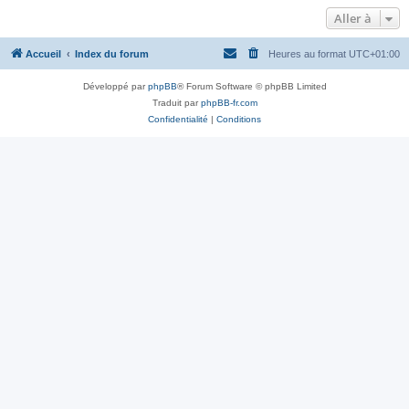
Aller à
Accueil
Index du forum
Heures au format
UTC+01:00
Développé par
phpBB
® Forum Software © phpBB Limited
Traduit par
phpBB-fr.com
Confidentialité
|
Conditions