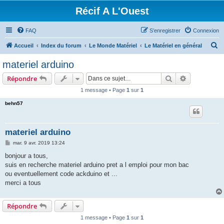
Récif A L'Ouest
FAQ
S’enregistrer
Connexion
R
Accueil
Index du forum
Le Monde Matériel
Le Matériel en général
e
materiel arduino
c
Rechercher
Recherche 
Répondre
h
1 message • Page
1
sur
1
e
behn57
r
c
h
materiel arduino
e
M
mar. 9 avr. 2019 13:24
e
r
s
bonjour a tous,
s
suis en recherche materiel arduino pret a l emploi pour mon bac
a
g
ou eventuellement code ackduino et ...
e
merci a tous
Répondre
1 message • Page
1
sur
1