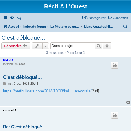
Récif A L'Ouest
FAQ
S’enregistrer
Connexion
R
Accueil
Index du forum
La Photo et ce qui se fait ailleurs
Liens Aquariophiles Intéressants
e
C'est débloqué...
c
Rechercher
Recherche 
Répondre
h
3 messages • Page
1
sur
1
e
Midu44
r
Membre du Cala
c
h
C'est débloqué...
e
M
mer. 3 oct. 2018 20:42
e
r
s
https://reefbuilders.com/2018/10/03/ind ... an-corals/
[/url]
s
a
g
e
stratus44
Re: C'est débloqué...