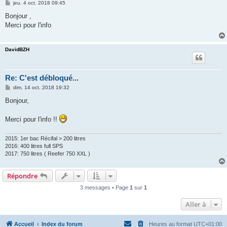
M
jeu. 4 oct. 2018 09:45
e
s
Bonjour ,
s
Merci pour l'info
a
g
e
DavidBZH
Re: C'est débloqué...
M
dim. 14 oct. 2018 19:32
e
s
Bonjour,
s
a
g
Merci pour l'info !!
e
2015: 1er bac Récifal > 200 litres
2016: 400 litres full SPS
2017: 750 litres ( Reefer 750 XXL )
Répondre
3 messages • Page
1
sur
1
Aller à
Accueil
Index du forum
Heures au format
UTC+01:00