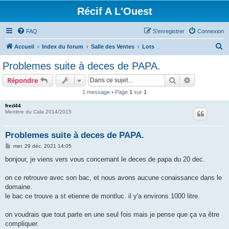
Récif A L'Ouest
FAQ
S’enregistrer
Connexion
R
Accueil
Index du forum
Salle des Ventes
Lots
e
Problemes suite à deces de PAPA.
c
Rechercher
Recherche 
Répondre
h
1 message • Page
1
sur
1
e
fred44
r
Membre du Cala 2014/2015
c
h
Problemes suite à deces de PAPA.
e
M
mer. 29 déc. 2021 14:05
e
r
s
bonjour, je viens vers vous concernant le deces de papa du 20 dec.
s
a
g
on ce retrouve avec son bac, et nous avons aucune conaissance dans le
e
domaine.
le bac ce trouve a st etienne de montluc. il y'a environs 1000 litre.
on voudrais que tout parte en une seul fois mais je pense que ça va être
compliquer.